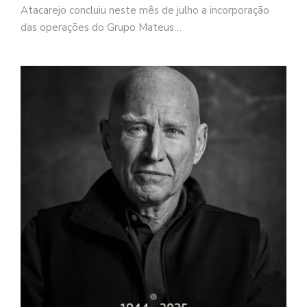
Atacarejo concluiu neste mês de julho a incorporação
das operações do Grupo Mateus…