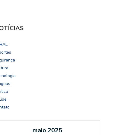
OTÍCIAS
RAL
portes
gurança
ltura
cnologia
agoas
ítica
úde
ntato
maio 2025