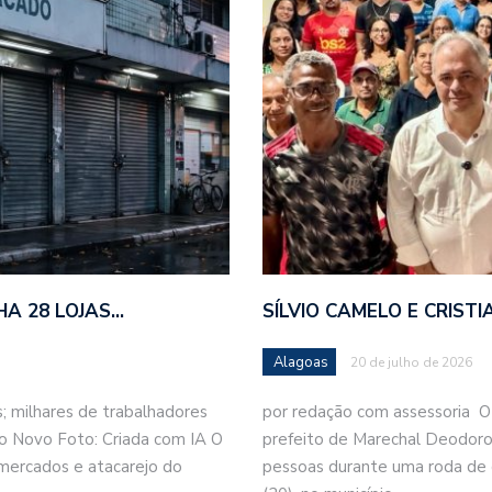
HA 28 LOJAS…
SÍLVIO CAMELO E CRIS
Alagoas
20 de julho de 2026
 milhares de trabalhadores
por redação com assessoria O
o Novo Foto: Criada com IA O
prefeito de Marechal Deodoro,
mercados e atacarejo do
pessoas durante uma roda de c