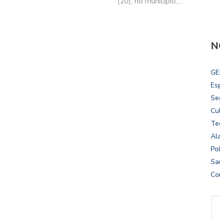
(20), no município.…
N
GE
Es
Se
Cu
Te
Al
Pol
Sa
Co