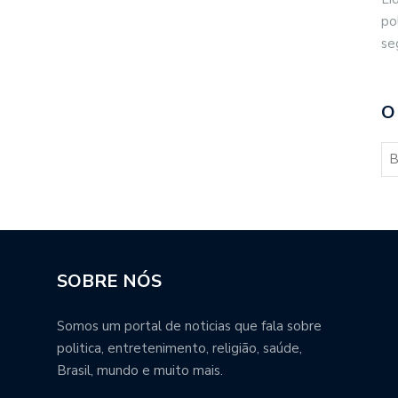
po
se
O
SOBRE NÓS
Somos um portal de noticias que fala sobre
politica, entretenimento, religião, saúde,
Brasil, mundo e muito mais.