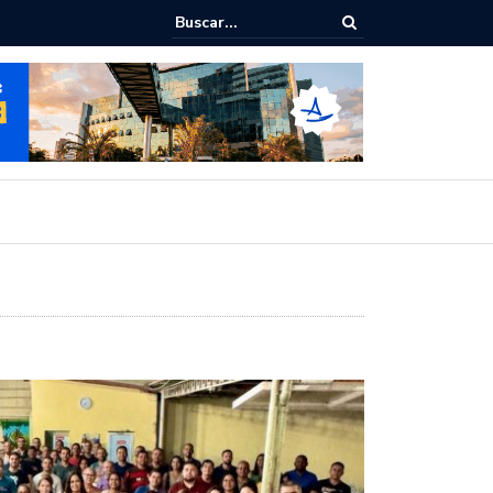
ede
Chico Filho destaca potencial esportivo, turístico e econômico d
Internacional de Maceió