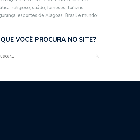
litica, religioso, saúde, famosos, turismo,
gurança, esportes de Alagoas, Brasil e mundo!
 QUE VOCÊ PROCURA NO SITE?