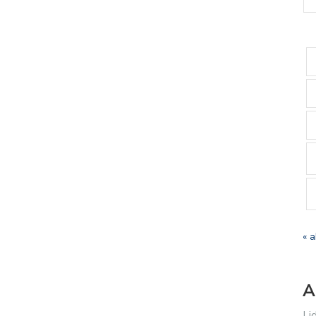
« a
A
Li