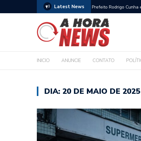
Latest News
mpossa gestores escolares e sanciona jornada de 30 horas
Escola Ma
pública d
INICIO
ANUNCIE
CONTATO
POLÍT
DIA:
20 DE MAIO DE 2025