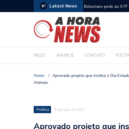
Latest News
m compromisso com a Educação durante posse
Bolsonaro pede ao STF p
INICIO
ANUNCIE
CONTATO
POLÍT
Home
/
Aprovado projeto que institui o Dia Est
Animais
Política
5 de maio de 2023
Aprovado projeto que ins