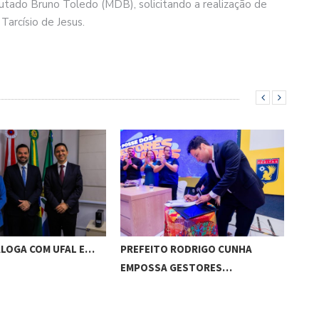
utado Bruno Toledo (MDB), solicitando a realização de
rcísio de Jesus.
ALOGA COM UFAL E…
PREFEITO RODRIGO CUNHA
CHI
EMPOSSA GESTORES…
POT