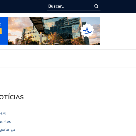
ialoga com UFAL e Faculdade de Coimbra sobre parcerias para Escola
vo
OTÍCIAS
RAL
portes
gurança