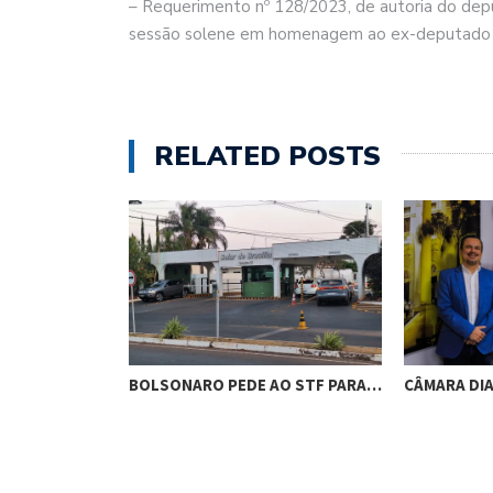
– Requerimento nº 128/2023, de autoria do dep
sessão solene em homenagem ao ex-deputado Ta
RELATED POSTS
RES DE
BOLSONARO PEDE AO STF PARA…
CÂMARA DI
M…