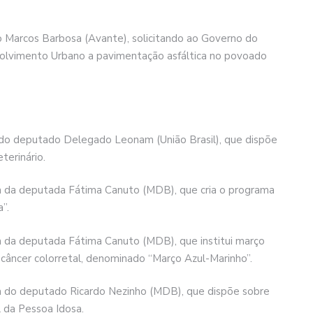
o Marcos Barbosa (Avante), solicitando ao Governo do
olvimento Urbano a pavimentação asfáltica no povoado
ia do deputado Delegado Leonam (União Brasil), que dispõe
terinário.
ria da deputada Fátima Canuto (MDB), que cria o programa
”.
ria da deputada Fátima Canuto (MDB), que institui março
câncer colorretal, denominado “Março Azul-Marinho”.
ria do deputado Ricardo Nezinho (MDB), que dispõe sobre
al da Pessoa Idosa.