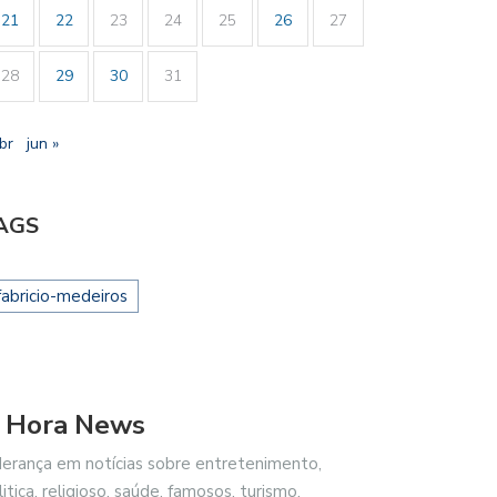
21
22
23
24
25
26
27
28
29
30
31
br
jun »
AGS
fabricio-medeiros
 Hora News
derança em notícias sobre entretenimento,
litica, religioso, saúde, famosos, turismo,