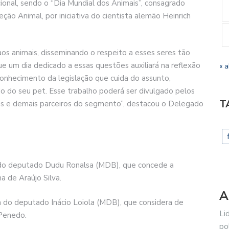
ional, sendo o “Dia Mundial dos Animais”, consagrado
ão Animal, por iniciativa do cientista alemão Heinrich
aos animais, disseminando o respeito a esses seres tão
 um dia dedicado a essas questões auxiliará na reflexão
« a
onhecimento da legislação que cuida do assunto,
 do seu pet. Esse trabalho poderá ser divulgado pelos
T
’s e demais parceiros do segmento”, destacou o Delegado
a do deputado Dudu Ronalsa (MDB), que concede a
a de Araújo Silva.
A
ria do deputado Inácio Loiola (MDB), que considera de
Li
 Penedo.
po