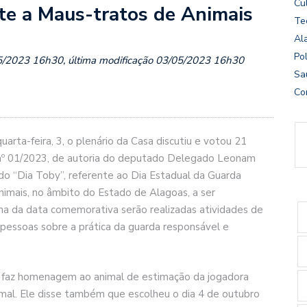
Cu
e a Maus-tratos de Animais
Te
Al
Pol
5/2023 16h30, última modificação 03/05/2023 16h30
Sa
Co
rta-feira, 3, o plenário da Casa discutiu e votou 21
ia nº 01/2023, de autoria do deputado Delegado Leonam
o do “Dia Toby”, referente ao Dia Estadual da Guarda
mais, no âmbito do Estado de Alagoas, a ser
 da data comemorativa serão realizadas atividades de
 pessoas sobre a prática da guarda responsável e
i faz homenagem ao animal de estimação da jogadora
imal. Ele disse também que escolheu o dia 4 de outubro