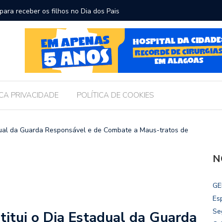
ara receber os filhos no Dia dos Pais
Câmara d
Legislati
ICA PRIVACIDADE
POLÍTICA DE COOKIES
adual da Guarda Responsável e de Combate a Maus-tratos de
N
GE
Es
Se
titui o Dia Estadual da Guarda