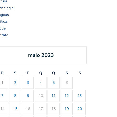
ltura
cnologia
agoas
ítica
úde
ntato
maio 2023
D
S
T
Q
Q
S
S
1
2
3
4
5
6
7
8
9
10
11
12
13
14
15
16
17
18
19
20