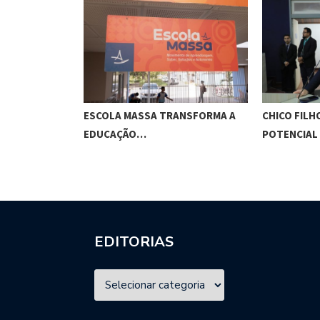
O CUNHA
ESCOLA MASSA TRANSFORMA A
CHICO FILH
ES…
EDUCAÇÃO…
POTENCIAL
EDITORIAS