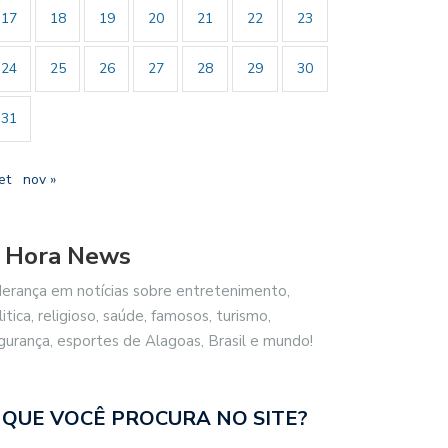
17
18
19
20
21
22
23
24
25
26
27
28
29
30
31
et
nov »
 Hora News
derança em notícias sobre entretenimento,
litica, religioso, saúde, famosos, turismo,
gurança, esportes de Alagoas, Brasil e mundo!
 QUE VOCÊ PROCURA NO SITE?