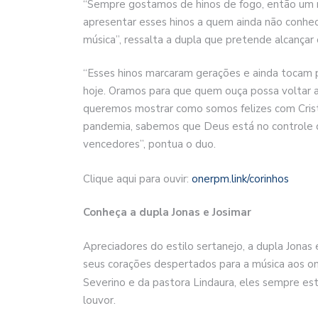
“Sempre gostamos de hinos de fogo, então um me
apresentar esses hinos a quem ainda não conhe
música”, ressalta a dupla que pretende alcança
“Esses hinos marcaram gerações e ainda tocam
hoje. Oramos para que quem ouça possa voltar a
queremos mostrar como somos felizes com Crist
pandemia, sabemos que Deus está no controle d
vencedores”, pontua o duo.
Clique aqui para ouvir:
onerpm.link/corinhos
Conheça a dupla Jonas e Josimar
Apreciadores do estilo sertanejo, a dupla Jonas
seus corações despertados para a música aos on
Severino e da pastora Lindaura, eles sempre est
louvor.