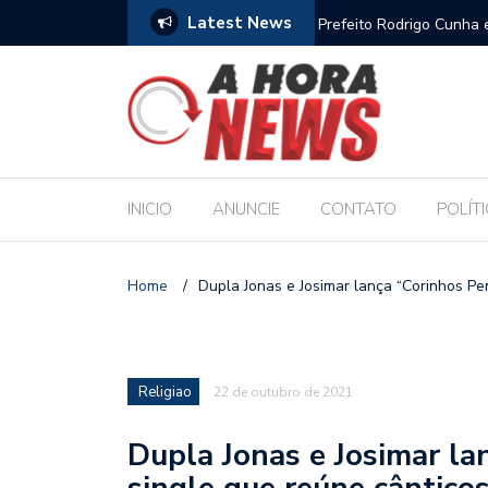
Latest News
es escolares e sanciona jornada de 30 horas
Escola Massa transform
pública de Maceió
INICIO
ANUNCIE
CONTATO
POLÍT
Home
/
Dupla Jonas e Josimar lança “Corinhos Pen
Religiao
22 de outubro de 2021
Dupla Jonas e Josimar la
single que reúne cânticos