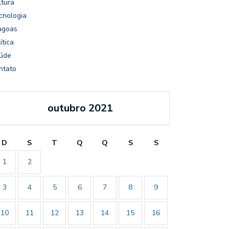
ltura
cnologia
agoas
ítica
úde
ntato
outubro 2021
D
S
T
Q
Q
S
S
1
2
3
4
5
6
7
8
9
10
11
12
13
14
15
16