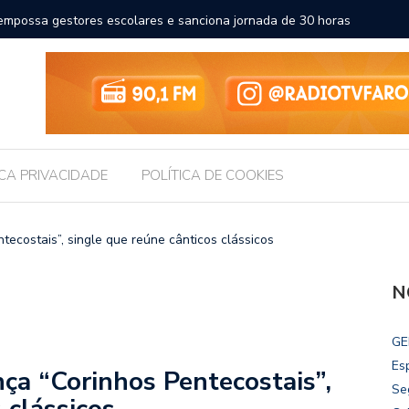
a a educação e amplia horizontes para estudantes da rede
Chico Fil
Internac
ICA PRIVACIDADE
POLÍTICA DE COOKIES
tecostais”, single que reúne cânticos clássicos
N
GE
Es
nça “Corinhos Pentecostais”,
Se
 clássicos