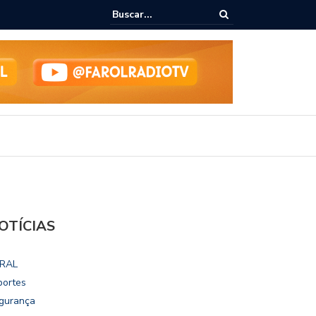
ho destaca potencial esportivo, turístico e econômico da Maratona
ional de Maceió
OTÍCIAS
RAL
portes
gurança