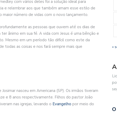
dley com vários deles foi a solução ideal para
cia e relembrar aos que também amam esse estilo de
r o maior número de vidas com o novo lançamento.
 profundamente as pessoas que ouvem até os dias de
 ter ânimo em sua fé. A vida com Jesus é uma bênção e
o. Mesmo em um período tão difícil como este da
e todas as coisas e nos fará sempre mais que
« s
A
Li
po
se
 e Josimar nasceu em Americana (SP). Os irmãos tiveram
ze e 8 anos respectivamente. Filhos do pastor João
iveram nas igrejas, levando o
Evangelho
por meio do
O