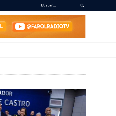
ialoga com UFAL e Faculdade de Coimbra sobre parcerias para Escola
vo