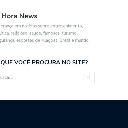
 Hora News
derança em notícias sobre entretenimento,
litica, religioso, saúde, famosos, turismo,
gurança, esportes de Alagoas, Brasil e mundo!
 QUE VOCÊ PROCURA NO SITE?