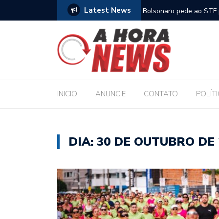
Latest News
m compromisso com a Educação durante posse
Bolsonaro pede ao STF p
INICIO
ANUNCIE
CONTATO
POLÍT
DIA:
30 DE OUTUBRO DE 