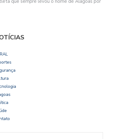
atleta que sempre levou o nome de Alagoas por
OTÍCIAS
RAL
portes
gurança
ltura
cnologia
agoas
ítica
úde
ntato