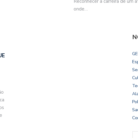
Reconhecer a carreira de um 
onde…
N
GE
UE
Es
Se
Cu
Te
ão
Al
ca
Pol
os
Sa
 e
Co