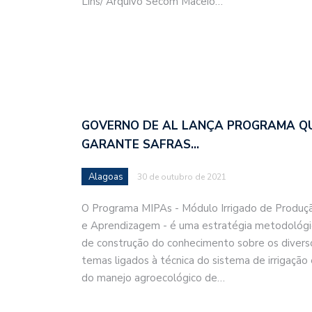
Lins/ Arquivo Secom Maceió…
GOVERNO DE AL LANÇA PROGRAMA Q
GARANTE SAFRAS…
Alagoas
30 de outubro de 2021
O Programa MIPAs - Módulo Irrigado de Produç
e Aprendizagem - é uma estratégia metodológi
de construção do conhecimento sobre os divers
temas ligados à técnica do sistema de irrigação
do manejo agroecológico de…