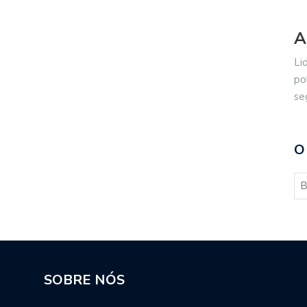
A
Li
po
se
O
SOBRE NÓS