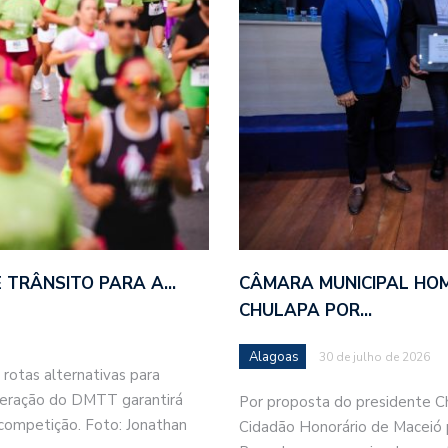
 TRÂNSITO PARA A…
CÂMARA MUNICIPAL HOM
CHULAPA POR…
Alagoas
30 de julho de 2026
rotas alternativas para
peração do DMTT garantirá
Por proposta do presidente Ch
 competição. Foto: Jonathan
Cidadão Honorário de Maceió