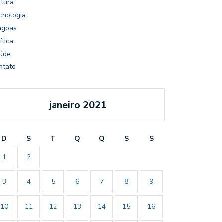
ltura
cnologia
agoas
ítica
úde
ntato
janeiro 2021
D
S
T
Q
Q
S
S
1
2
3
4
5
6
7
8
9
10
11
12
13
14
15
16