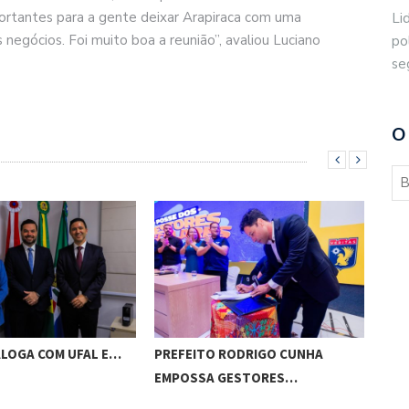
ortantes para a gente deixar Arapiraca com uma
Li
negócios. Foi muito boa a reunião”, avaliou Luciano
po
se
O
ALOGA COM UFAL E…
PREFEITO RODRIGO CUNHA
CHI
EMPOSSA GESTORES…
POT