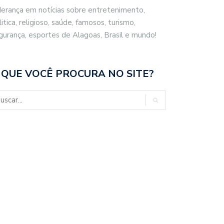
derança em notícias sobre entretenimento,
litica, religioso, saúde, famosos, turismo,
gurança, esportes de Alagoas, Brasil e mundo!
 QUE VOCÊ PROCURA NO SITE?
CO FILHO DESTACA
BRASIL REPUDIA REVOGAÇÃO DE
ENCIAL ESPORTIVO,…
VISTO…