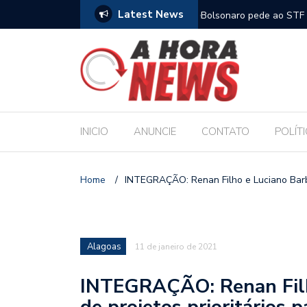
Latest News
m compromisso com a Educação durante posse
Bolsonaro pede ao STF p
INICIO
ANUNCIE
CONTATO
POLÍT
Home
/
INTEGRAÇÃO: Renan Filho e Luciano Barbos
Alagoas
11 de janeiro de 2021
INTEGRAÇÃO: Renan Filh
de projetos prioritários 