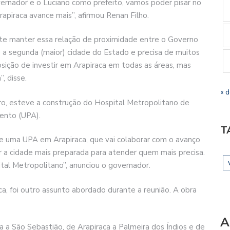
ernador e o Luciano como prefeito, vamos poder pisar no
Arapiraca avance mais”, afirmou Renan Filho.
te manter essa relação de proximidade entre o Governo
 é a segunda (maior) cidade do Estado e precisa de muitos
ição de investir em Arapiraca em todas as áreas, mas
, disse.
« 
ro, esteve a construção do Hospital Metropolitano de
ento (UPA).
T
 de uma UPA em Arapiraca, que vai colaborar com o avanço
r a cidade mais preparada para atender quem mais precisa.
ital Metropolitano”, anunciou o governador.
a, foi outro assunto abordado durante a reunião. A obra
A
a São Sebastião, de Arapiraca a Palmeira dos Índios e de