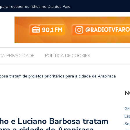
ara receber os filhos no Dia dos Pais
Câmara d
Legislati
ICA PRIVACIDADE
POLÍTICA DE COOKIES
a tratam de projetos prioritários para a cidade de Arapiraca
N
GE
Es
o e Luciano Barbosa tratam
Se
para a cidade de Arapiraca