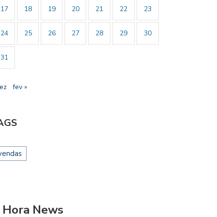
17
18
19
20
21
22
23
24
25
26
27
28
29
30
31
dez
fev »
AGS
vendas
 Hora News