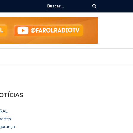
ialoga com UFAL e Faculdade de Coimbra sobre parcerias para Escola
vo
OTÍCIAS
RAL
portes
gurança