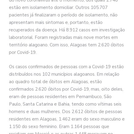
do novo coronavírus até o momento, dos quais 2.748
estão em isolamento domiciliar. Outros 105.707
pacientes já finalizaram o período de isolamento, não
apresentam mais sintomas e, portanto, estão
recuperados da doença. Há 8.912 casos em investigação
laboratorial. Foram registradas mais nove mortes em
território alagoano. Com isso, Alagoas tem 2.620 óbitos
por Covid-19.
Os casos confirmados de pessoas com a Covid-19 estão
distribuídos nos 102 municípios alagoanos. Em relação
ao quadro total de óbitos em Alagoas, estão
confirmados 2.620 óbitos por Covid-19, mas, oito deles,
eram de pessoas residentes em Pernambuco, São
Paulo, Santa Catarina e Bahia, tendo como vítimas seis
homens e duas mulheres. Dos 2.612 óbitos de pessoas
residentes em Alagoas, 1.462 eram do sexo masculino e
1.150 do sexo feminino. Eram 1.164 pessoas que
residiam em Maceió e as outras 1.448 moravam no