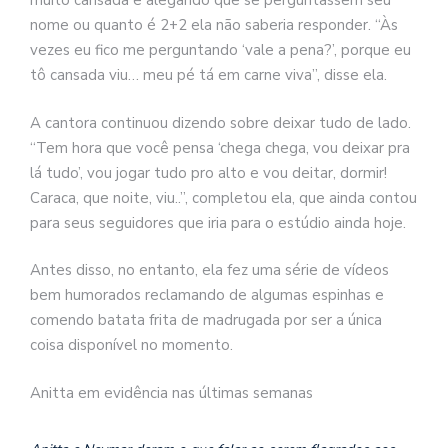
muito cansada e alegando que se perguntassem seu
nome ou quanto é 2+2 ela não saberia responder. “Às
vezes eu fico me perguntando ‘vale a pena?’, porque eu
tô cansada viu… meu pé tá em carne viva”, disse ela.
A cantora continuou dizendo sobre deixar tudo de lado.
“Tem hora que você pensa ‘chega chega, vou deixar pra
lá tudo’, vou jogar tudo pro alto e vou deitar, dormir!
Caraca, que noite, viu..”, completou ela, que ainda contou
para seus seguidores que iria para o estúdio ainda hoje.
Antes disso, no entanto, ela fez uma série de vídeos
bem humorados reclamando de algumas espinhas e
comendo batata frita de madrugada por ser a única
coisa disponível no momento.
Anitta em evidência nas últimas semanas