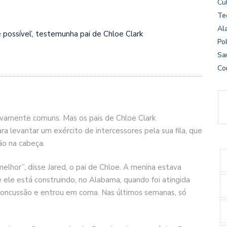
Cu
Te
Al
possível’, testemunha pai de Chloe Clark
Pol
Sa
Co
ivamente comuns. Mas os pais de Chloe Clark
 levantar um exército de intercessores pela sua fila, que
o na cabeça.
melhor”, disse Jared, o pai de Chloe. A menina estava
e ele está construindo, no Alabama, quando foi atingida
 concussão e entrou em coma. Nas últimos semanas, só