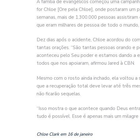
A família de evangélicos começou uma campanha 
for Chloe [Ore pela Chloe], onde postaram um p
semanas, mais de 1.300.000 pessoas assistiram 
que eram milhares de pessoa de todo o mundo, 
Dez dias após o acidente, Chloe acordou do com
tantas orações. “São tantas pessoas orando e 
aconteceu pelo Seu poder e estamos dando a e
todos que nos apoiaram, afirmou Jared à CBN.
Mesmo com o rosto ainda inchado, ela voltou a so
que a recuperação total deve levar até três mese
não ficarão sequelas.
“Isso mostra o que acontece quando Deus entra n
tudo é possível. Esse é apenas mais um milagre
Chloe Clark em 16 de janeiro