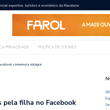
ncial esportivo, turístico e econômico da Maratona
Brasil r
ICA PRIVACIDADE
POLÍTICA DE COOKIES
 Facebook comemora milagre
N
GE
Es
s pela filha no Facebook
Se