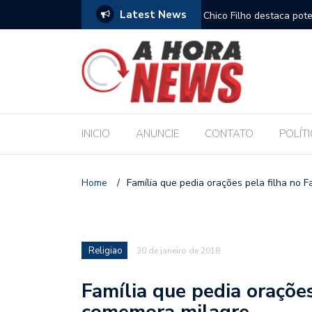
Latest News
es escolares e sanciona jornada de 30 horas
Chico Filho destaca pote
Internacional de Maceió
INICIO
ANUNCIE
CONTATO
POLÍT
Home
/
Família que pedia orações pela filha no
Religiao
30 de janeiro de 2018
Família que pedia oraçõe
comemora milagre