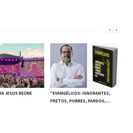
RA JESUS REÚNE
“EVANGÉLICOS: IGNORANTES,
ATL
…
PRETOS, POBRES, PARDOS,…
REA