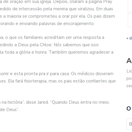
de oração em sua igreja. Depois, criaram a página Pray
edido de intercessão pela menina que viralizou. Em duas
e a maioria se comprometeu a orar por ela. Os pais dizem
orando e enviando palavras de encorajamento.
a, o que os familiares acreditam ser uma resposta a
« 
pedindo a Deus pela Chloe. Nós sabemos que isso
la toda a glória e honra. Também queremos agradecer a
A
Li
rrir e esta pronta pra ir para casa. Os médicos disseram
po
s. Ela fará fisioterapia, mas os pais estão confiantes que
se
a história”, disse Jared. “Quando Deus entra no meio,
O
 de Deus”.