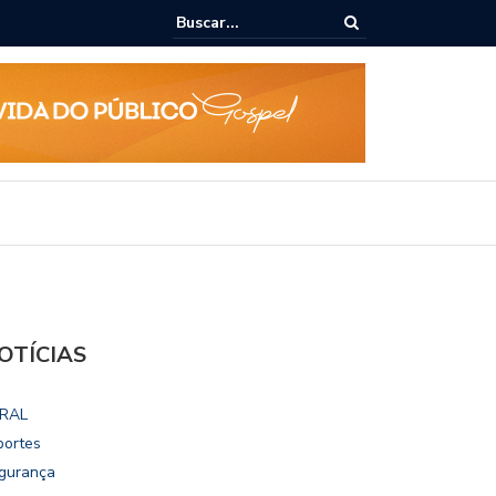
epudia revogação de visto de embaixadora nos EUA
OTÍCIAS
RAL
portes
gurança