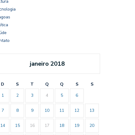
ltura
cnologia
agoas
ítica
úde
ntato
janeiro 2018
D
S
T
Q
Q
S
S
1
2
3
4
5
6
7
8
9
10
11
12
13
14
15
16
17
18
19
20