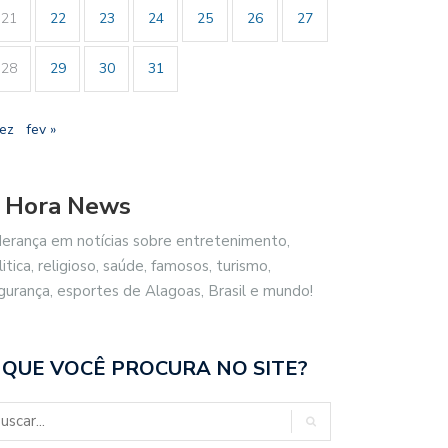
21
22
23
24
25
26
27
28
29
30
31
dez
fev »
 Hora News
derança em notícias sobre entretenimento,
litica, religioso, saúde, famosos, turismo,
gurança, esportes de Alagoas, Brasil e mundo!
 QUE VOCÊ PROCURA NO SITE?