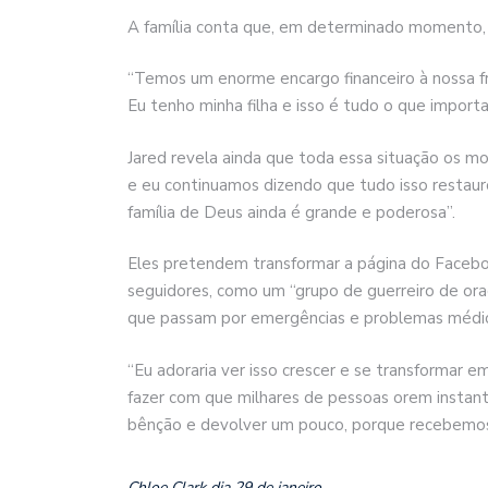
A família conta que, em determinado momento,
“Temos um enorme encargo financeiro à nossa fr
Eu tenho minha filha e isso é tudo o que importa
Jared revela ainda que toda essa situação os mo
e eu continuamos dizendo que tudo isso restaur
família de Deus ainda é grande e poderosa”.
Eles pretendem transformar a página do Faceboo
seguidores, como um “grupo de guerreiro de oraç
que passam por emergências e problemas médi
“Eu adoraria ver isso crescer e se transformar e
fazer com que milhares de pessoas orem instan
bênção e devolver um pouco, porque recebemos
Chloe Clark dia 29 de janeiro