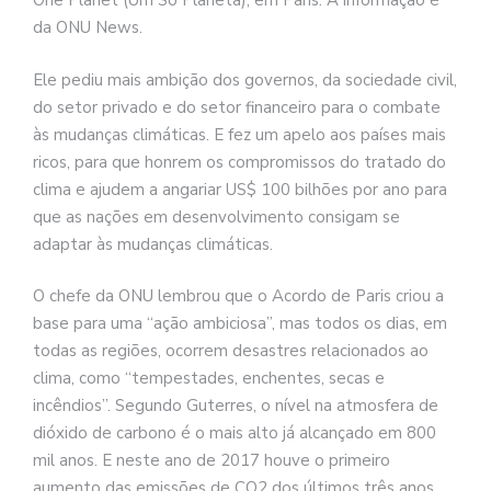
One Planet (Um Só Planeta), em Paris. A informação é
da ONU News.
Ele pediu mais ambição dos governos, da sociedade civil,
do setor privado e do setor financeiro para o combate
às mudanças climáticas. E fez um apelo aos países mais
ricos, para que honrem os compromissos do tratado do
clima e ajudem a angariar US$ 100 bilhões por ano para
que as nações em desenvolvimento consigam se
adaptar às mudanças climáticas.
O chefe da ONU lembrou que o Acordo de Paris criou a
base para uma “ação ambiciosa”, mas todos os dias, em
todas as regiões, ocorrem desastres relacionados ao
clima, como “tempestades, enchentes, secas e
incêndios”. Segundo Guterres, o nível na atmosfera de
dióxido de carbono é o mais alto já alcançado em 800
mil anos. E neste ano de 2017 houve o primeiro
aumento das emissões de CO2 dos últimos três anos.