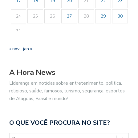
17
18
19
20
21
22
23
24
25
26
27
28
29
30
31
« nov
jan »
A Hora News
Liderança em notícias sobre entretenimento, politica,
religioso, saúde, famosos, turismo, segurança, esportes
de Alagoas, Brasil e mundo!
O QUE VOCÊ PROCURA NO SITE?