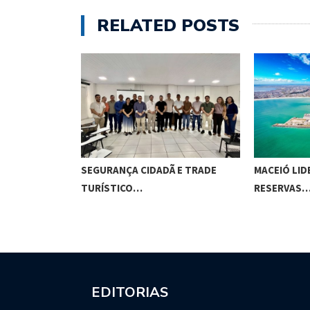
RELATED POSTS
ALECE
SEGURANÇA CIDADÃ E TRADE
MACEIÓ LID
OLIDA…
TURÍSTICO…
RESERVAS
EDITORIAS