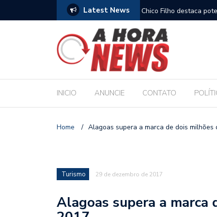
Latest News
es escolares e sanciona jornada de 30 horas
Chico Filho destaca pote
Internacional de Maceió
INICIO
ANUNCIE
CONTATO
POLÍT
Home
/
Alagoas supera a marca de dois milhões 
Turismo
29 de dezembro de 2017
Alagoas supera a marca d
2017