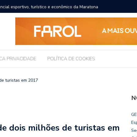
ncial esportivo, turístico e econômico da Maratona
Brasil r
ICA PRIVACIDADE
POLÍTICA DE COOKIES
de turistas em 2017
N
GE
Es
e dois milhões de turistas em
Se