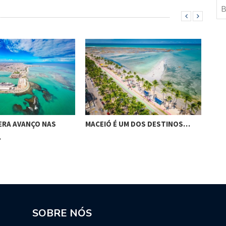
ERA AVANÇO NAS
MACEIÓ É UM DOS DESTINOS…
MAC
…
OS
SOBRE NÓS