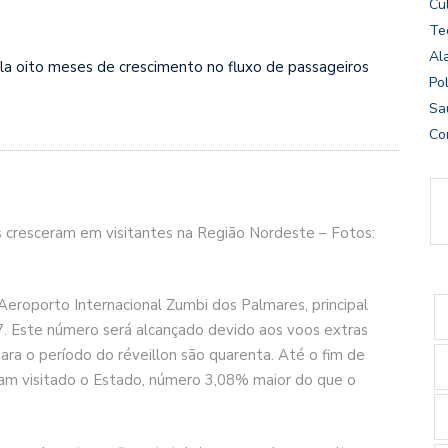
Cu
Te
Al
a oito meses de crescimento no fluxo de passageiros
Pol
Sa
Co
s cresceram em visitantes na Região Nordeste – Fotos:
Aeroporto Internacional Zumbi dos Palmares, principal
7. Este número será alcançado devido aos voos extras
a o período do réveillon são quarenta. Até o fim de
viam visitado o Estado, número 3,08% maior do que o