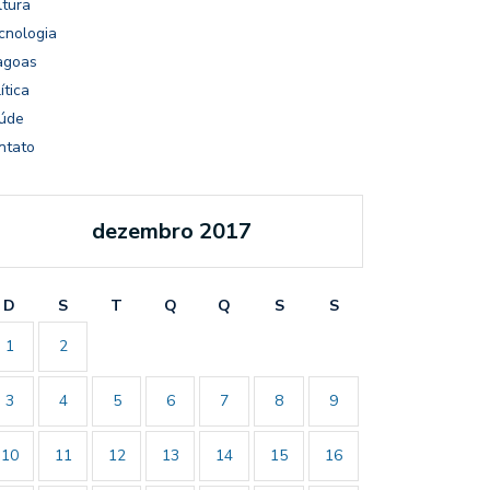
ltura
cnologia
agoas
ítica
úde
ntato
dezembro 2017
D
S
T
Q
Q
S
S
1
2
3
4
5
6
7
8
9
10
11
12
13
14
15
16