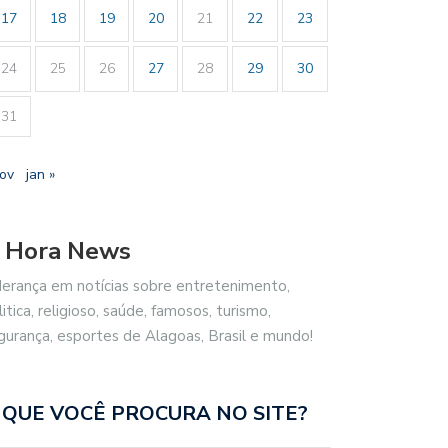
17
18
19
20
21
22
23
24
25
26
27
28
29
30
31
nov
jan »
 Hora News
derança em notícias sobre entretenimento,
litica, religioso, saúde, famosos, turismo,
gurança, esportes de Alagoas, Brasil e mundo!
 QUE VOCÊ PROCURA NO SITE?