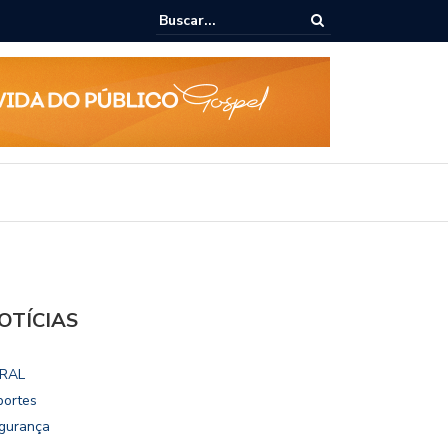
epudia revogação de visto de embaixadora nos EUA
OTÍCIAS
RAL
portes
gurança