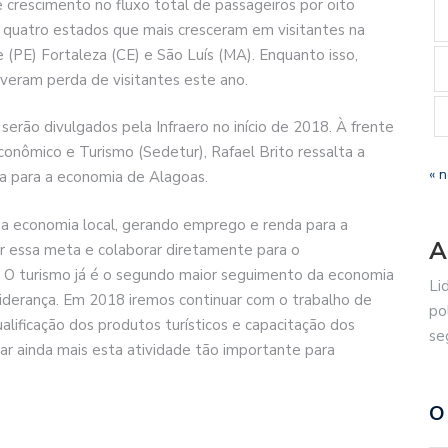
 crescimento no fluxo total de passageiros por oito
quatro estados que mais cresceram em visitantes na
 (PE) Fortaleza (CE) e São Luís (MA). Enquanto isso,
iveram perda de visitantes este ano.
erão divulgados pela Infraero no início de 2018. À frente
nômico e Turismo (Sedetur), Rafael Brito ressalta a
« 
ca para a economia de Alagoas.
r a economia local, gerando emprego e renda para a
A
r essa meta e colaborar diretamente para o
 O turismo já é o segundo maior seguimento da economia
Li
liderança. Em 2018 iremos continuar com o trabalho de
po
lificação dos produtos turísticos e capacitação dos
se
ar ainda mais esta atividade tão importante para
O