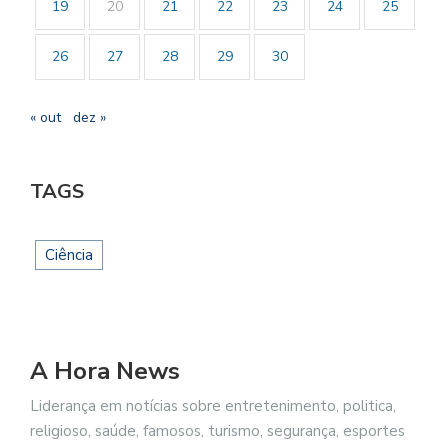
19
20
21
22
23
24
25
26
27
28
29
30
« out
dez »
TAGS
Ciência
A Hora News
Liderança em notícias sobre entretenimento, politica,
religioso, saúde, famosos, turismo, segurança, esportes