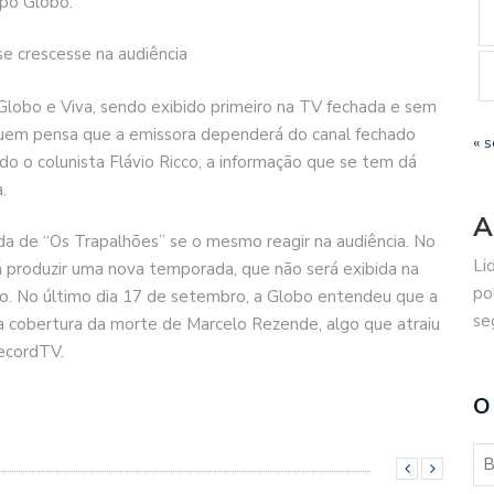
upo Globo.
e crescesse na audiência
Globo e Viva, sendo exibido primeiro na TV fechada e sem
quem pensa que a emissora dependerá do canal fechado
« s
o o colunista Flávio Ricco, a informação que se tem dá
.
A
 de “Os Trapalhões” se o mesmo reagir na audiência. No
Li
rá produzir uma nova temporada, que não será exibida na
po
so. No último dia 17 de setembro, a Globo entendeu que a
se
a cobertura da morte de Marcelo Rezende, algo que atraiu
RecordTV.
O