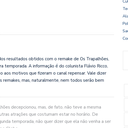
Cu
Te
Al
Pol
Sa
Co
dos resultados obtidos com o remake de Os Trapalhões,
ira temporada. A informação é do colunista Flávio Ricco,
 aos motivos que fizeram o canal repensar. Vale dizer
us remakes, mas, naturalmente, nem todos serão bem
alhões decepcionou, mas, de fato, não teve a mesma
utras atrações que costumam estar no horário. De
gunda temporada, não quer dizer que ela não venha a ser