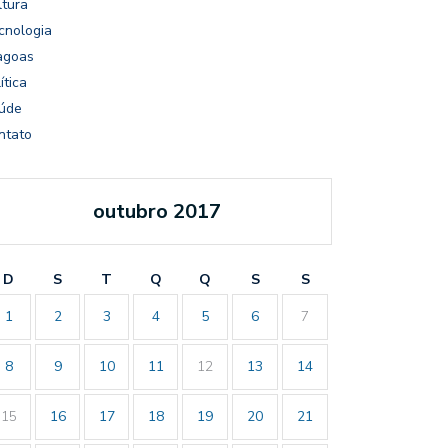
ltura
cnologia
agoas
ítica
úde
ntato
outubro 2017
D
S
T
Q
Q
S
S
1
2
3
4
5
6
7
8
9
10
11
12
13
14
15
16
17
18
19
20
21