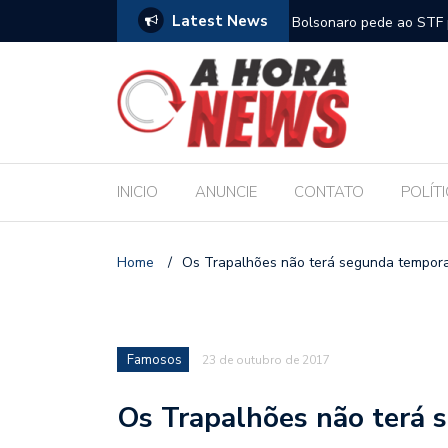
Latest News
m compromisso com a Educação durante posse
Bolsonaro pede ao STF p
INICIO
ANUNCIE
CONTATO
POLÍT
Home
/
Os Trapalhões não terá segunda tempor
Famosos
23 de outubro de 2017
Os Trapalhões não terá