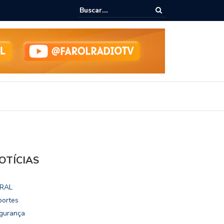
ialoga com UFAL e Faculdade de Coimbra sobre parcerias para Escola
vo
OTÍCIAS
RAL
portes
gurança