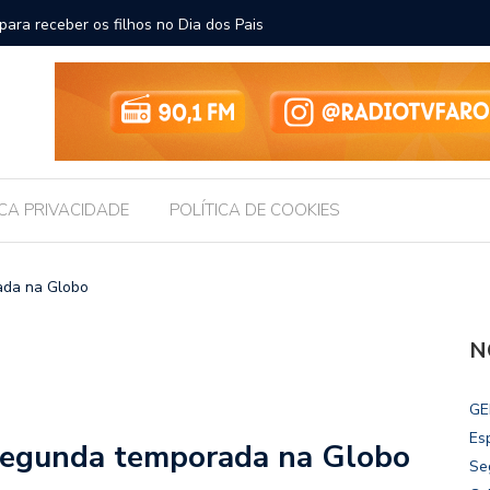
ara receber os filhos no Dia dos Pais
Câmara d
Legislati
ICA PRIVACIDADE
POLÍTICA DE COOKIES
ada na Globo
N
GE
Es
 segunda temporada na Globo
Se