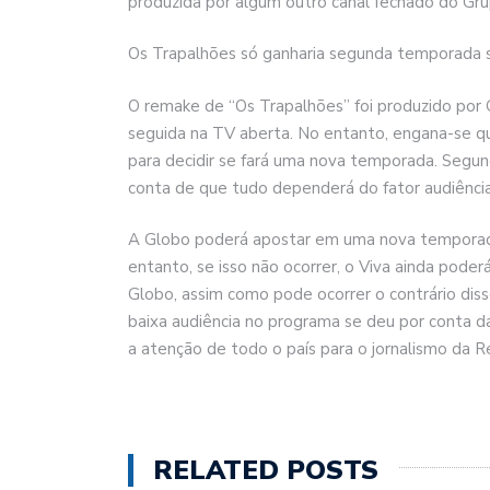
produzida por algum outro canal fechado do Gr
Os Trapalhões só ganharia segunda temporada s
O remake de “Os Trapalhões” foi produzido por 
seguida na TV aberta. No entanto, engana-se 
para decidir se fará uma nova temporada. Segund
conta de que tudo dependerá do fator audiência
A Globo poderá apostar em uma nova temporada
entanto, se isso não ocorrer, o Viva ainda pode
Globo, assim como pode ocorrer o contrário dis
baixa audiência no programa se deu por conta d
a atenção de todo o país para o jornalismo da 
RELATED POSTS