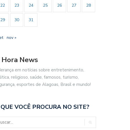
22
23
24
25
26
27
28
29
30
31
et
nov »
 Hora News
derança em notícias sobre entretenimento,
litica, religioso, saúde, famosos, turismo,
gurança, esportes de Alagoas, Brasil e mundo!
 QUE VOCÊ PROCURA NO SITE?