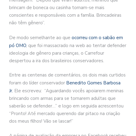
mensagem: “Depois que viram adultos, meninos que
brincam de boneca ou casinha tornam-se mais
conscientes e responsáveis com a família. Brincadeiras
não têm gênero”.
De modo semelhante ao que
ocorreu com o sabão em
pó OMO
, que foi massacrado na web ao tentar defender
ideologia de gênero para crianças, o Carrefour
despertou a ira dos brasileiros conservadores.
Entre as centenas de comentários, os dois mais curtidos
foram do líder conservador
Benedito Gomes Barbosa
Jr.
Ele escreveu: “Aguardando vocês apoiarem meninas
brincando com armas para se tornarem adultas que
saberão se defender…” e logo em seguida acrescentou
“Pronto! Até mercado querendo dar pitaco na criação
dos meus filhos! Vão se lascar!”
A página de avaliação da empresa no Facebook recebeu