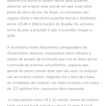
quilômetros acima ou abaixo dessa faixa, poderão
observar um eclipse solar parcial, em que a lua cobre
parte do disco do Sol. No Brasil, os moradores das
regiões Norte e Nordeste poderão avistar o fenômeno
entre 12h46 e 18h04, horário de Brasília. No extremo
norte do país, a previsão é que a escuridão chegue a
50%.
A astrônoma Josina Nascimento, pesquisadora do
Observatório Nacional, responsável pelos cálculos e
edição do anuário da instituição que traz as fases da lua
e previsão de eventos astronômicos, explicou que
apesar do senso comum dizer que são raros, os eclipses
são um evento comum. Segundo ela, o fato de a faixa
de totalidade dos eclipses ser muito estreita, com cerca
de 270 quilômetros, causa essa falsa impressão.
“A cada período entre 18 e 22 meses, temos um eclipse
solar, seja ele total, parcial ou anular. Quando é total,