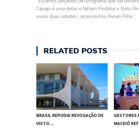
“Estamos lançando um programa que vai universal
Canapi é uma delas e faltam Pindoba e Belo Mo
essas duas cidades”, acrescentou Renan Filho.
RELATED POSTS
ACA
BRASIL REPUDIA REVOGAÇÃO DE
GESTORES 
TIVO,…
VISTO…
MACEIÓ RE