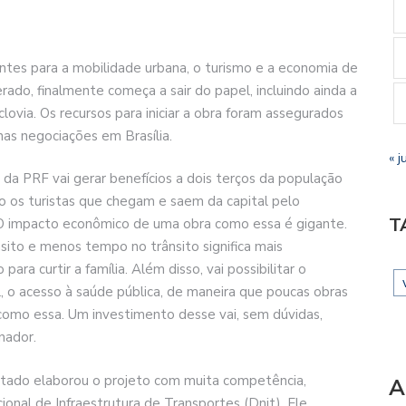
tes para a mobilidade urbana, o turismo e a economia de
ado, finalmente começa a sair do papel, incluindo ainda a
iclovia. Os recursos para iniciar a obra foram assegurados
as negociações em Brasília.
« j
 da PRF vai gerar benefícios a dois terços da população
o os turistas que chegam e saem da capital pelo
T
“O impacto econômico de uma obra como essa é gigante.
sito e menos tempo no trânsito significa mais
ara curtir a família. Além disso, vai possibilitar o
l, o acesso à saúde pública, de maneira que poucas obras
como essa. Um investimento desse vai, sem dúvidas,
nador.
stado elaborou o projeto com muita competência,
A
al de Infraestrutura de Transportes (Dnit). Ele