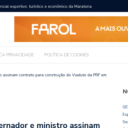
ncial esportivo, turístico e econômico da Maratona
O erro q
comida
ICA PRIVACIDADE
POLÍTICA DE COOKIES
 assinam contrato para construção do Viaduto da PRF em
N
GE
Es
Se
nador e ministro assinam