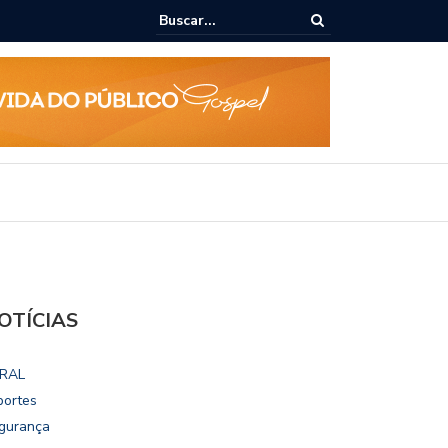
ue todo mundo comete no supermercado e que te faz pagar mais caro
OTÍCIAS
RAL
portes
gurança