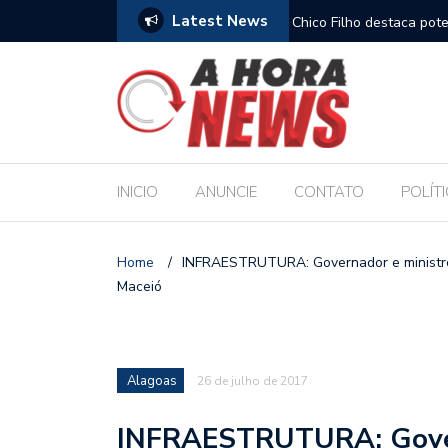
Latest News
amplia horizontes para estudantes da rede
Chico Filho destaca pote
Internacional de Maceió
INICIO
ANUNCIE
CONTATO
POLÍT
Home
/
INFRAESTRUTURA: Governador e ministro
Maceió
Alagoas
26 de julho de 2017
INFRAESTRUTURA: Gover