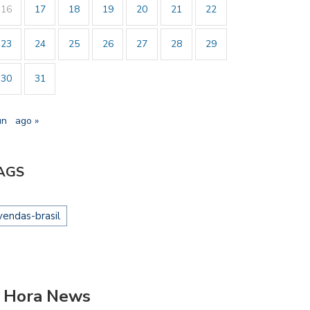
16
17
18
19
20
21
22
23
24
25
26
27
28
29
30
31
un
ago »
AGS
vendas-brasil
 Hora News