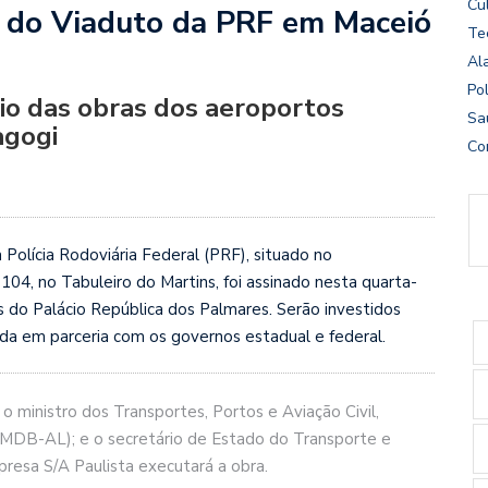
Cu
o do Viaduto da PRF em Maceió
Te
Al
Pol
cio das obras dos aeroportos
Sa
agogi
Co
Polícia Rodoviária Federal (PRF), situado no
4, no Tabuleiro do Martins, foi assinado nesta quarta-
s do Palácio República dos Palmares. Serão investidos
ada em parceria com os governos estadual e federal.
o ministro dos Transportes, Portos e Aviação Civil,
(PMDB-AL); e o secretário de Estado do Transporte e
esa S/A Paulista executará a obra.