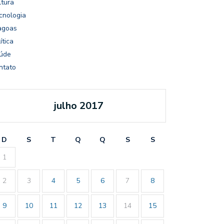
ltura
cnologia
agoas
ítica
úde
ntato
julho 2017
D
S
T
Q
Q
S
S
1
2
3
4
5
6
7
8
9
10
11
12
13
14
15