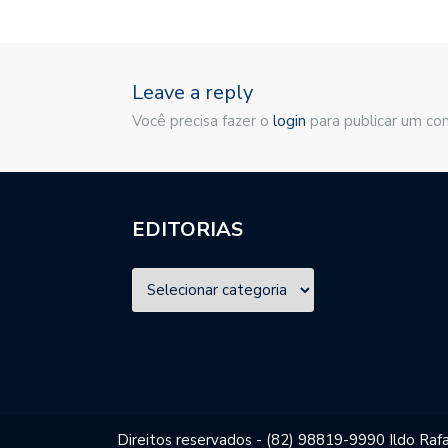
Leave a reply
Você precisa fazer o
login
para publicar um co
EDITORIAS
Direitos reservados - (82) 98819-9990 Ildo Rafa