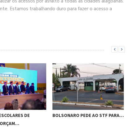
izar os acessos por asfalto a todas as cidades alagoanas.
nte. Estamos trabalhando duro para fazer o acesso a
ESCOLARES DE
BOLSONARO PEDE AO STF PARA…
CÂM
FORÇAM…