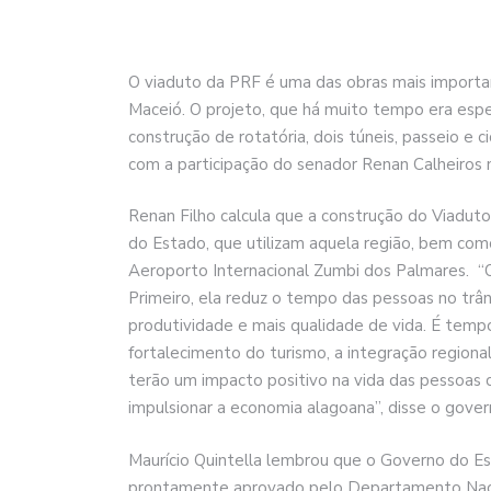
O viaduto da PRF é uma das obras mais importan
Maceió. O projeto, que há muito tempo era esper
construção de rotatória, dois túneis, passeio e c
com a participação do senador Renan Calheiros n
Renan Filho calcula que a construção do Viaduto
do Estado, que utilizam aquela região, bem com
Aeroporto Internacional Zumbi dos Palmares. 
Primeiro, ela reduz o tempo das pessoas no trân
produtividade e mais qualidade de vida. É tempo p
fortalecimento do turismo, a integração regiona
terão um impacto positivo na vida das pessoas 
impulsionar a economia alagoana”, disse o gover
Maurício Quintella lembrou que o Governo do E
prontamente aprovado pelo Departamento Nacion