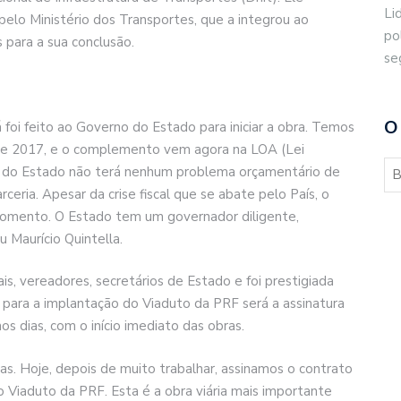
Li
pelo Ministério dos Transportes, que a integrou ao
po
 para a sua conclusão.
se
O
 foi feito ao Governo do Estado para iniciar a obra. Temos
 de 2017, e o complemento vem agora na LOA (Lei
o do Estado não terá nenhum problema orçamentário de
ceria. Apesar da crise fiscal que se abate pelo País, o
omento. O Estado tem um governador diligente,
 Maurício Quintella.
is, vereadores, secretários de Estado e foi prestigiada
 para a implantação do Viaduto da PRF será a assinatura
s dias, com o início imediato das obras.
s. Hoje, depois de muito trabalhar, assinamos o contrato
Viaduto da PRF. Esta é a obra viária mais importante