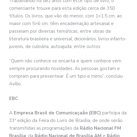
Trabalhando há dez anos com este tipo de livro, o
comerciante trouxe para esta edição cerca de 350
títulos. Os livros, que vão do menor, com 1×1,5 cm, ao
maior com 5×6 cm, têm encadernação artesanal e
passeiam por diversas temáticas, entre obras da
literatura brasileira e universal, dicionários, livros infanto-
juvenis, de culinária, autoajuda, entre outros.
“Quem não conhece se encanta e quem conhece vem
sempre procurando novidades. As pessoas gostam e
compram para presentear. É um tipo e mimo”, concluiu
Avílio.
EBC
A
Empresa Brasil de Comunicaçaão (EBC)
participa da
33ª edição da Feira do Livro de Brasília, de onde serão
transmitidas as programações da
Rádio Nacional FM
Brasília
, da
Rádio Nacional de Brasília AM
e
Rádio