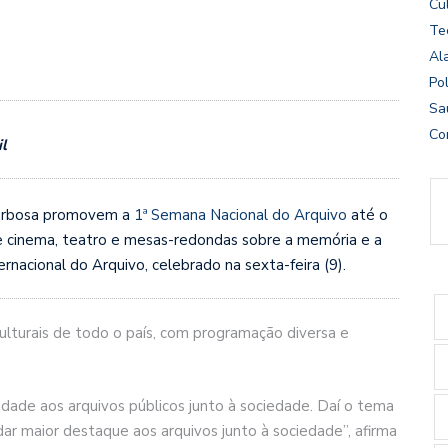
Cu
Te
Al
Pol
Sa
Co
l
Barbosa promovem a
1ª Semana Nacional do Arquivo
até o
de cinema, teatro e mesas-redondas sobre a memória e a
acional do Arquivo, celebrado na sexta-feira (9).
ulturais de todo o país, com programação diversa e
bilidade aos arquivos públicos junto à sociedade. Daí o tema
 dar maior destaque aos arquivos junto à sociedade”, afirma