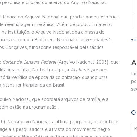
pesquisa e difusão do acervo do Arquivo Nacional.
à fábrica do Arquivo Nacional que produz papeis especiais
e reenfibragem mecânica. “Além de produzir material
na instituição, o Arquivo Nacional doa a massa de
« 
acervos, como a Biblioteca Nacional e universidades”,
s Gonçalves, fundador e responsável pela fábrica.
A
me
Cortes da Censura Federal
(Arquivo Nacional, 2003), que
itadura militar. No teatro, a peça
Acabarão por nos
Li
tória verídica da época da colonização, quando uma
po
ricana foi transferida ao Brasil.
se
rquivo Nacional, que abordará arquivos de família, e a
bém estão na programação.
O
0). No Arquivo Nacional, a última programação acontece
ageia a pesquisadora e ativista do movimento negro
 exibido o filme
Ori
(conceito metafísico que se refere