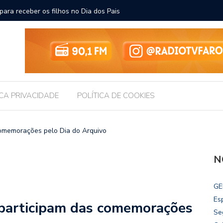
ara receber os filhos no Dia dos Pais
Câmara d
Legislati
ICA PRIVACIDADE
POLÍTICA DE COOKIES
 comemorações pelo Dia do Arquivo
N
GE
Es
s participam das comemorações
Se