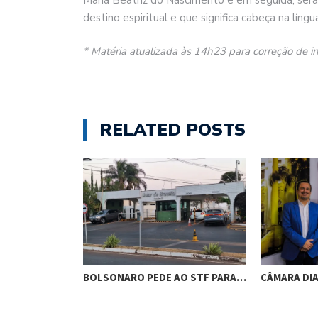
destino espiritual e que significa cabeça na língu
* Matéria atualizada às 14h23 para correção de 
RELATED POSTS
RES DE
BOLSONARO PEDE AO STF PARA…
CÂMARA DI
M…