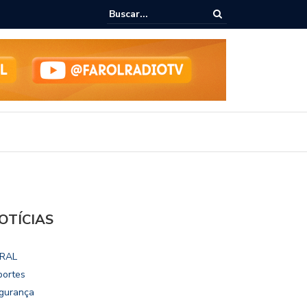
ialoga com UFAL e Faculdade de Coimbra sobre parcerias para Escola
vo
OTÍCIAS
RAL
portes
gurança