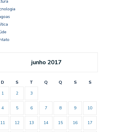
ltura
cnologia
agoas
ítica
úde
ntato
junho 2017
D
S
T
Q
Q
S
S
1
2
3
4
5
6
7
8
9
10
11
12
13
14
15
16
17