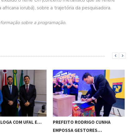
a africana iorubá), sobre a trajetória da pesquisadora.
informação sobre a programação.
ALOGA COM UFAL E…
PREFEITO RODRIGO CUNHA
CHI
EMPOSSA GESTORES…
POT