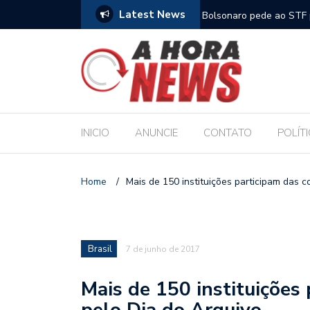
Latest News
m compromisso com a Educação durante posse
Bolsonaro pede ao STF p
INICIO
ANUNCIE
CONTATO
POLÍT
Home
/
Mais de 150 instituições participam das
Brasil
7 de junho de 2017
Mais de 150 instituiçõe
pelo Dia do Arquivo