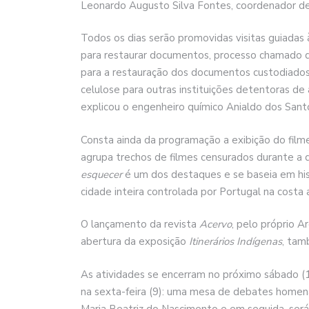
Leonardo Augusto Silva Fontes, coordenador de 
Todos os dias serão promovidas visitas guiadas 
para restaurar documentos, processo chamado d
para a restauração dos documentos custodiados 
celulose para outras instituições detentoras de 
explicou o engenheiro químico Anialdo dos Santo
Consta ainda da programação a exibição do fil
agrupa trechos de filmes censurados durante a d
esquecer
é um dos destaques e se baseia em his
cidade inteira controlada por Portugal na costa af
O lançamento da revista
Acervo
, pelo próprio A
abertura da exposição
Itinerários Indígenas
, tam
As atividades se encerram no próximo sábado (1
na sexta-feira (9): uma mesa de debates homen
Maria Beatriz do Nascimento e em seguida, será