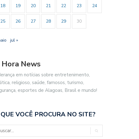
18
19
20
21
22
23
24
25
26
27
28
29
30
maio
jul »
 Hora News
derança em notícias sobre entretenimento,
litica, religioso, saúde, famosos, turismo,
gurança, esportes de Alagoas, Brasil e mundo!
 QUE VOCÊ PROCURA NO SITE?