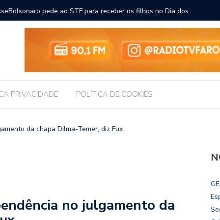
ara receber os filhos no Dia dos Pais
Câmara d
Legislati
ICA PRIVACIDADE
POLÍTICA DE COOKIES
gamento da chapa Dilma-Temer, diz Fux
N
GE
Es
pendência no julgamento da
Se
Fux