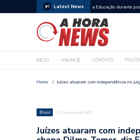
Latest News
m compromisso com a Educação durante posse
Bolsonaro pede ao STF p
INICIO
ANUNCIE
CONTATO
POLÍT
Home
/
Juízes atuaram com independência no jul
Brasil
12 de junho de 2017
Juízes atuaram com inde
chapa Dilma-Temer, diz 