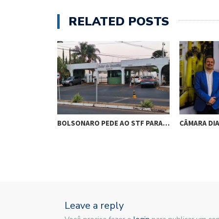
RELATED POSTS
RES DE
BOLSONARO PEDE AO STF PARA…
CÂMARA DI
M…
Leave a reply