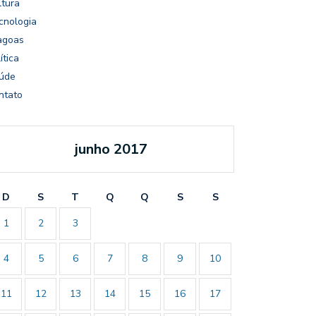
ltura
cnologia
agoas
ítica
úde
ntato
junho 2017
D
S
T
Q
Q
S
S
1
2
3
4
5
6
7
8
9
10
11
12
13
14
15
16
17