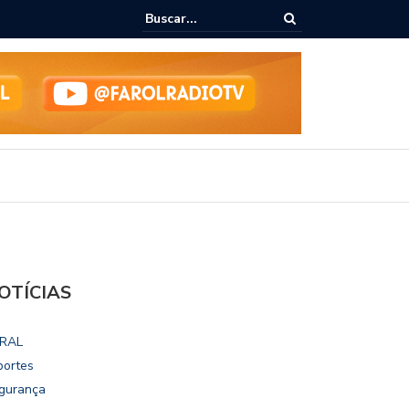
ialoga com UFAL e Faculdade de Coimbra sobre parcerias para Escola
vo
OTÍCIAS
RAL
portes
gurança