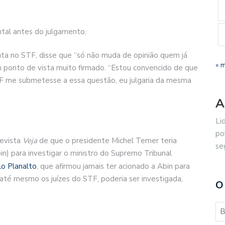
tal antes do julgamento.
ta no STF, disse que “só não muda de opinião quem já
« 
m ponto de vista muito firmado. “Estou convencido de que
TF me submetesse a essa questão, eu julgaria da mesma
A
Li
po
revista
Veja
de que o presidente Michel Temer teria
se
bin) para investigar o ministro do Supremo Tribunal
o Planalto
, que afirmou jamais ter acionado a Abin para
 até mesmo os juízes do STF, poderia ser investigada,
O