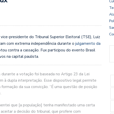
Cu
Te
Al
Pol
Sa
Co
ice-presidente do Tribunal Superior Eleitoral (TSE), Luiz
tuaram com extrema independência durante o
julgamento da
otou contra a cassação. Fux participou do evento Brasil
os na capital paulista.
es durante a votação foi baseada no Artigo 23 da Lei
 à dupla interpretação. Esse dispositivo legal permite
 na formação da sua convicção. “É uma questão de posição
.
amentei que [a população] tenha manifestado uma certa
aceitar a decisão do tribunal, que profere com