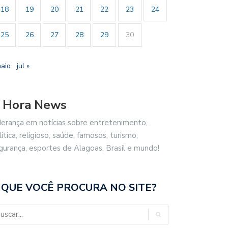
18
19
20
21
22
23
24
25
26
27
28
29
30
maio
jul »
 Hora News
derança em notícias sobre entretenimento,
litica, religioso, saúde, famosos, turismo,
gurança, esportes de Alagoas, Brasil e mundo!
 QUE VOCÊ PROCURA NO SITE?