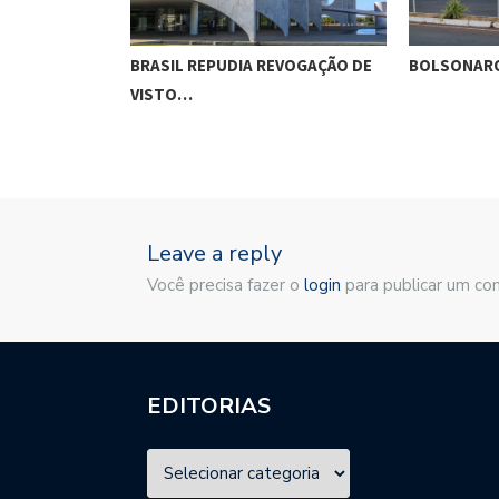
O MUNDO…
BRASIL REPUDIA REVOGAÇÃO DE
BOLSONARO
VISTO…
Leave a reply
Você precisa fazer o
login
para publicar um co
EDITORIAS