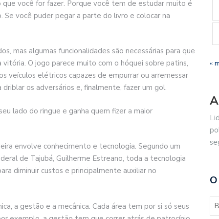
 que você for fazer. Porque você tem de estudar muito é
to. Se você puder pegar a parte do livro e colocar na
dos, mas algumas funcionalidades são necessárias para que
 vitória. O jogo parece muito com o hóquei sobre patins,
« 
s veículos elétricos capazes de empurrar ou arremessar
driblar os adversários e, finalmente, fazer um gol.
A
eu lado do ringue e ganha quem fizer a maior
Li
po
se
deira envolve conhecimento e tecnologia. Segundo um
ederal de Tajubá, Guilherme Estreano, toda a tecnologia
ra diminuir custos e principalmente auxiliar no
O
ica, a gestão e a mecânica. Cada área tem por si só seus
or exemplo, a gestão tem que correr atrás de patrocínio