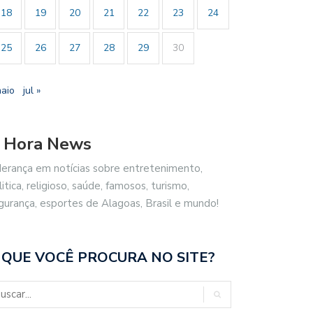
18
19
20
21
22
23
24
25
26
27
28
29
30
maio
jul »
 Hora News
derança em notícias sobre entretenimento,
litica, religioso, saúde, famosos, turismo,
gurança, esportes de Alagoas, Brasil e mundo!
 QUE VOCÊ PROCURA NO SITE?