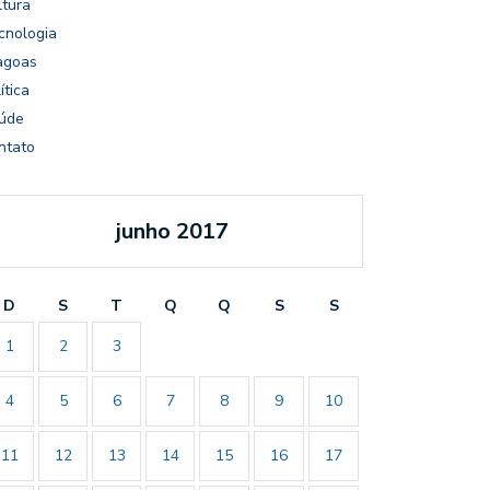
ltura
cnologia
agoas
ítica
úde
ntato
junho 2017
D
S
T
Q
Q
S
S
1
2
3
4
5
6
7
8
9
10
11
12
13
14
15
16
17