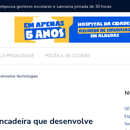
a a educação e amplia horizontes para estudantes da rede
Chico Fil
Internac
ICA PRIVACIDADE
POLÍTICA DE COOKIES
senvolve tecnologias
N
GE
Es
incadeira que desenvolve
Se