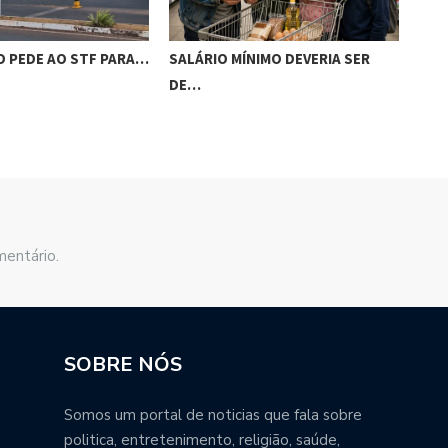
 PEDE AO STF PARA…
SALÁRIO MÍNIMO DEVERIA SER
CON
DE…
PR
mentário.
SOBRE NÓS
Somos um portal de noticias que fala sobre
politica, entretenimento, religião, saúde,