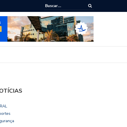
ho destaca potencial esportivo, turístico e econômico da Maratona
ional de Maceió
OTÍCIAS
RAL
portes
gurança