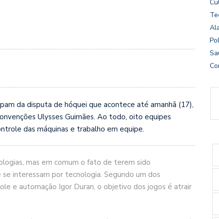
Cu
Te
Al
Pol
Sa
Co
cipam da disputa de hóquei que acontece até amanhã (17),
Convenções Ulysses Guimães. Ao todo, oito equipes
ntrole das máquinas e trabalho em equipe.
nologias, mas em comum o fato de terem sido
e se interessam por tecnologia. Segundo um dos
ole e automação Igor Duran, o objetivo dos jogos é atrair