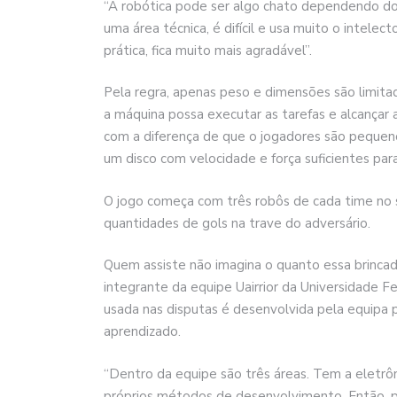
“A robótica pode ser algo chato dependendo do
uma área técnica, é difícil e usa muito o intelec
prática, fica muito mais agradável”.
Pela regra, apenas peso e dimensões são limita
a máquina possa executar as tarefas e alcançar a
com a diferença de que o jogadores são pequeno
um disco com velocidade e força suficientes para 
O jogo começa com três robôs de cada time no s
quantidades de gols na trave do adversário.
Quem assiste não imagina o quanto essa brinca
integrante da equipe Uairrior da Universidade F
usada nas disputas é desenvolvida pela equipa pa
aprendizado.
“Dentro da equipe são três áreas. Tem a eletrôn
próprios métodos de desenvolvimento. Então, p