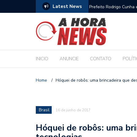
Latest News
es escolares e sanciona jornada de 30 horas
Escola Massa transform
pública de Maceió
INICIO
ANUNCIE
CONTATO
POLÍT
Home
/
Hóquei de robôs: uma brincadeira que de
Brasil
16 de junho de 2017
Hóquei de robôs: uma br
tecnologias