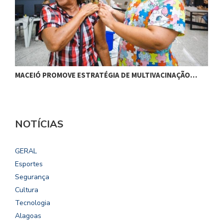
SANGUE DA RAPOSA MOBILIZA COMUNIDADE…
P
NOTÍCIAS
GERAL
Esportes
Segurança
Cultura
Tecnologia
Alagoas