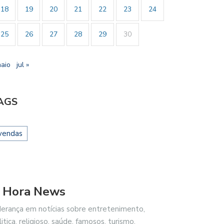
18
19
20
21
22
23
24
25
26
27
28
29
30
maio
jul »
AGS
vendas
 Hora News
derança em notícias sobre entretenimento,
litica, religioso, saúde, famosos, turismo,