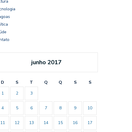
ltura
cnologia
agoas
ítica
úde
ntato
junho 2017
D
S
T
Q
Q
S
S
1
2
3
4
5
6
7
8
9
10
11
12
13
14
15
16
17