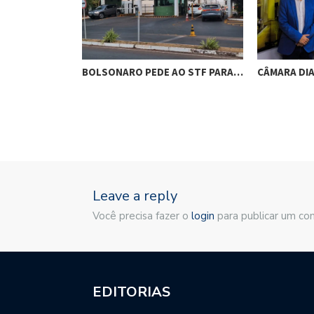
RES DE
BOLSONARO PEDE AO STF PARA…
CÂMARA DI
M…
Leave a reply
Você precisa fazer o
login
para publicar um co
EDITORIAS