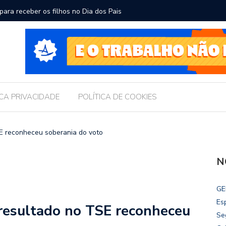
ara receber os filhos no Dia dos Pais
Câmara d
Legislati
ICA PRIVACIDADE
POLÍTICA DE COOKIES
E reconheceu soberania do voto
N
GE
Es
 resultado no TSE reconheceu
Se