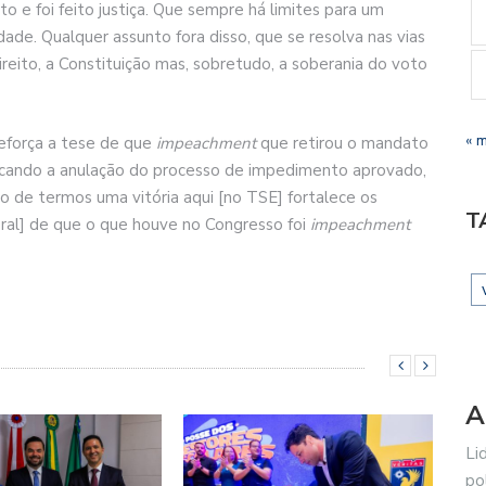
eito e foi feito justiça. Que sempre há limites para um
ade. Qualquer assunto fora disso, que se resolva nas vias
ireito, a Constituição mas, sobretudo, a soberania do voto
« 
eforça a tese de que
impeachment
que retirou o mandato
buscando a anulação do processo de impedimento aprovado,
o de termos uma vitória aqui [no TSE] fortalece os
T
al] de que o que houve no Congresso foi
impeachment
A
Li
po