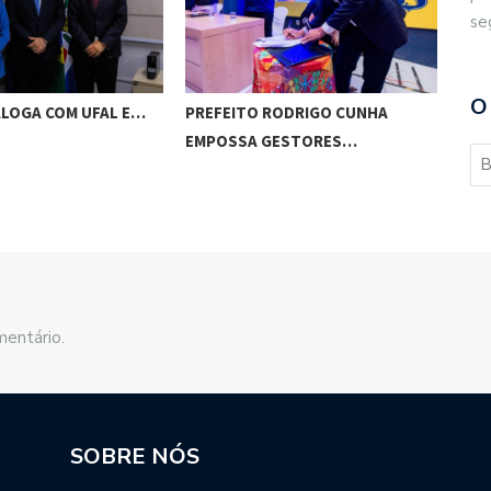
se
O
ALOGA COM UFAL E…
PREFEITO RODRIGO CUNHA
CHI
EMPOSSA GESTORES…
POT
mentário.
SOBRE NÓS