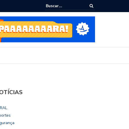
ialoga com UFAL e Faculdade de Coimbra sobre parcerias para Escola
vo
OTÍCIAS
RAL
portes
gurança