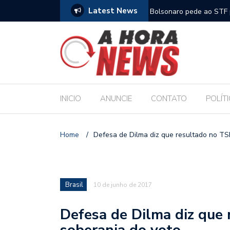
Latest News
m compromisso com a Educação durante posse
Bolsonaro pede ao STF p
INICIO
ANUNCIE
CONTATO
POLÍT
Home
/
Defesa de Dilma diz que resultado no TS
Brasil
10 de junho de 2017
Defesa de Dilma diz que
soberania do voto