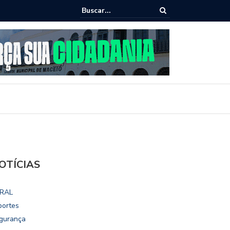
 para estudantes da rede
Chico Filho destaca potencial esportivo, t
Internacional de Maceió
OTÍCIAS
RAL
portes
gurança