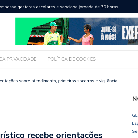
de 30 horas
Escola Massa transforma a educação e amplia horizontes
pública de Maceió
ICA PRIVACIDADE
POLÍTICA DE COOKIES
ntações sobre atendimento, primeiros socorros e vigilância
N
GE
Es
Se
stico recebe orientações