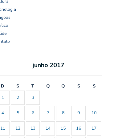
ltura
cnologia
agoas
ítica
úde
ntato
junho 2017
D
S
T
Q
Q
S
S
1
2
3
4
5
6
7
8
9
10
11
12
13
14
15
16
17