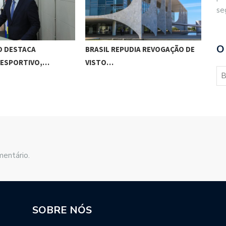
se
O
O DESTACA
BRASIL REPUDIA REVOGAÇÃO DE
GES
 ESPORTIVO,…
VISTO…
MAC
mentário.
SOBRE NÓS