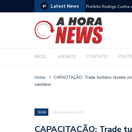
Latest News
feito Rodrigo Cunha empossa gestores escolares e sanciona jornada 
a professores
INICIO
ANUNCIE
CONTATO
POLÍT
Home
/
CAPACITAÇÃO: Trade turístico recebe orie
sanitária
Slide
19 de junho de 2017
CAPACITAÇÃO: Trade turí