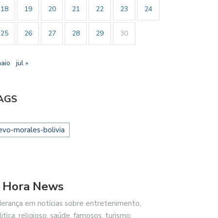
18
19
20
21
22
23
24
25
26
27
28
29
30
maio
jul »
AGS
evo-morales-bolivia
 Hora News
derança em notícias sobre entretenimento,
litica, religioso, saúde, famosos, turismo,