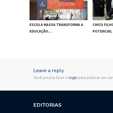
O CUNHA
ESCOLA MASSA TRANSFORMA A
CHICO FILH
ES…
EDUCAÇÃO…
POTENCIAL
Leave a reply
Você precisa fazer o
login
para publicar um co
EDITORIAS