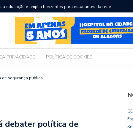
a a educação e amplia horizontes para estudantes da rede
Chico Fil
Internac
ICA PRIVACIDADE
POLÍTICA DE COOKIES
ca de segurança pública
N
GE
Es
á debater política de
Se