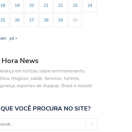
18
19
20
21
22
23
24
25
26
27
28
29
30
maio
jul »
 Hora News
TORES ESCOLARES DE
BOLSONARO PEDE AO STF PARA
EIÓ REFORÇAM…
derança em notícias sobre entretenimento,
litica, religioso, saúde, famosos, turismo,
gurança, esportes de Alagoas, Brasil e mundo!
 QUE VOCÊ PROCURA NO SITE?