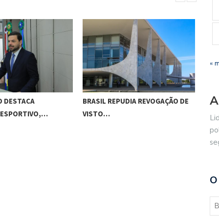
« 
A
O DESTACA
BRASIL REPUDIA REVOGAÇÃO DE
GES
 ESPORTIVO,…
VISTO…
MAC
Li
po
se
O