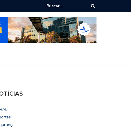
ho destaca potencial esportivo, turístico e econômico da Maratona
ional de Maceió
OTÍCIAS
RAL
portes
gurança