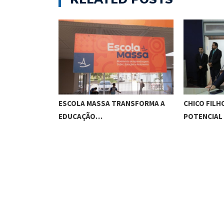
O CUNHA
ESCOLA MASSA TRANSFORMA A
CHICO FILH
ES…
EDUCAÇÃO…
POTENCIAL