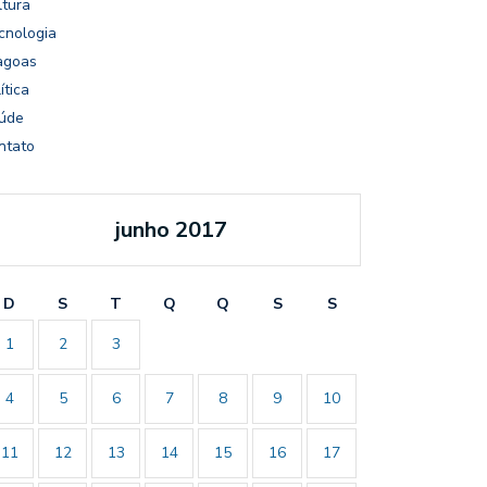
ltura
cnologia
agoas
ítica
úde
ntato
junho 2017
D
S
T
Q
Q
S
S
1
2
3
4
5
6
7
8
9
10
11
12
13
14
15
16
17