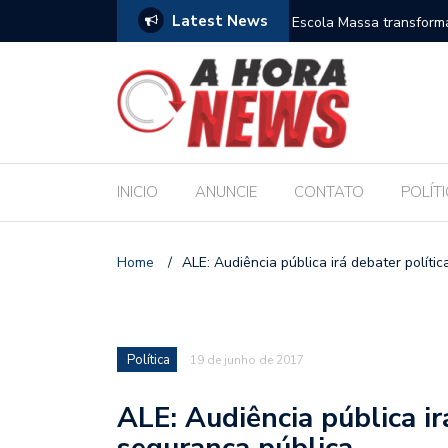
Latest News
es escolares e sanciona jornada de 30 horas
Escola Massa transform
pública de Maceió
INICIO
ANUNCIE
CONTATO
POLÍT
Home
/
ALE: Audiência pública irá debater políti
Política
19 de junho de 2017
ALE: Audiência pública ir
segurança pública