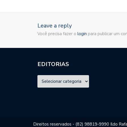
Leave a reply
Você precisa fazer o
login
para publicar um co
EDITORIAS
Direitos reservados - (82) 98819-9990 Ildo Rafa