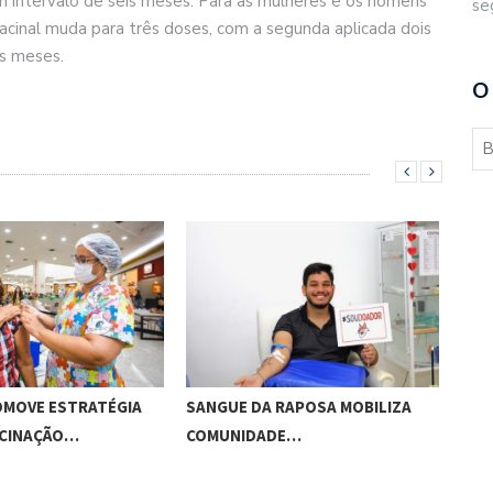
 intervalo de seis meses. Para as mulheres e os homens
se
cinal muda para três doses, com a segunda aplicada dois
is meses.
O
OMOVE ESTRATÉGIA
SANGUE DA RAPOSA MOBILIZA
PRE
ACINAÇÃO…
COMUNIDADE…
ENT