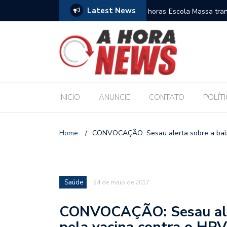
Latest News
es escolares e sanciona jornada de 30 horas
Escola Massa transform
pública de Maceió
INICIO
ANUNCIE
CONTATO
POLÍT
Home
/
CONVOCAÇÃO: Sesau alerta sobre a baix
Saúde
24 de maio de 2017
CONVOCAÇÃO: Sesau aler
pela vacina contra o HPV