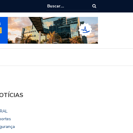
ho destaca potencial esportivo, turístico e econômico da Maratona
ional de Maceió
OTÍCIAS
RAL
portes
gurança