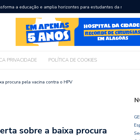
a a educação e amplia horizontes para estudantes da rede
Chico Fil
Internac
ICA PRIVACIDADE
POLÍTICA DE COOKIES
a procura pela vacina contra o HPV
N
GE
Es
ta sobre a baixa procura
Se