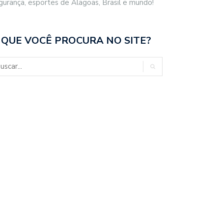
gurança, esportes de Alagoas, Brasil e mundo!
 QUE VOCÊ PROCURA NO SITE?
FEITO RODRIGO CUNHA
DMTT MONTA OPERAÇÃO
REGA PAM…
ESPECIAL DE…