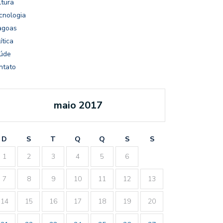
ltura
cnologia
agoas
ítica
úde
ntato
maio 2017
D
S
T
Q
Q
S
S
1
2
3
4
5
6
7
8
9
10
11
12
13
14
15
16
17
18
19
20