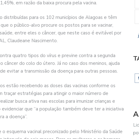
1,45%, em razão da baixa procura pela vacina.
 distribuídas para os 102 municípios de Alagoas e têm
ue o público-alvo procure os postos para se vacinar,
aúde, entre eles o câncer, que neste caso é evitável por
I/AL, Claudeane Nascimento.
ontra quatro tipos do vírus e previne contra a segunda
T
 câncer do colo do útero. Já no caso dos meninos, ajuda
de evitar a transmissão da doença para outras pessoas.
os estão recebendo as doses das vacinas conforme os
m traçar estratégias para atingir o maior número de
ealizar busca ativa nas escolas para imunizar crianças e
o evidenciar que “a população também deve ter a iniciativa
A
ra a doença”.
Li
 o esquema vacinal preconizado pelo Ministério da Saúde
po