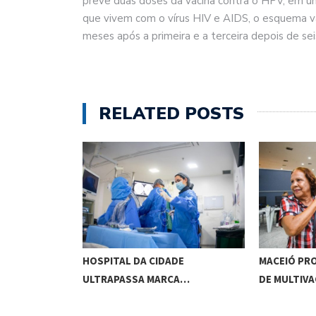
prevê duas doses da vacina contra o HPV, em um
que vivem com o vírus HIV e AIDS, o esquema va
meses após a primeira e a terceira depois de se
RELATED POSTS
ACA
HOSPITAL DA CIDADE
MACEIÓ PR
TIVO,…
ULTRAPASSA MARCA…
DE MULTIV