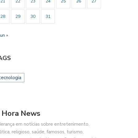
21
22
23
24
25
26
27
28
29
30
31
jun »
AGS
tecnologia
 Hora News
derança em notícias sobre entretenimento,
litica, religioso, saúde, famosos, turismo,