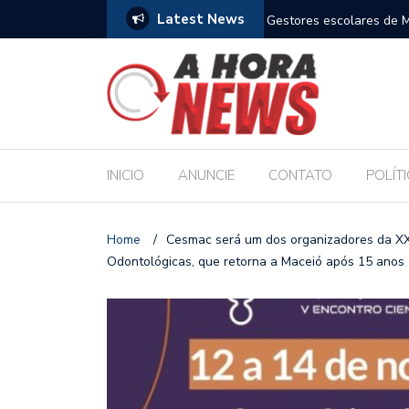
Latest News
am compromisso com a Educação durante posse
Bolsonaro pede ao STF 
INICIO
ANUNCIE
CONTATO
POLÍT
Home
/
Cesmac será um dos organizadores da XX
Odontológicas, que retorna a Maceió após 15 anos