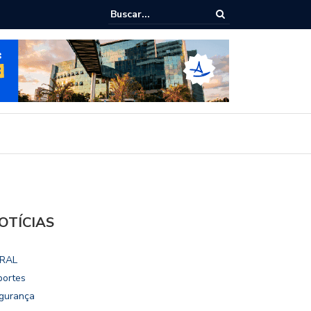
dialoga com UFAL e Faculdade de Coimbra sobre parcerias para Escol
ivo
OTÍCIAS
RAL
portes
gurança