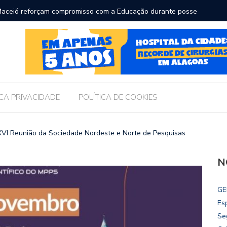
para receber os filhos no Dia dos Pais
Câmara 
Legislat
ICA PRIVACIDADE
POLÍTICA DE COOKIES
VI Reunião da Sociedade Nordeste e Norte de Pesquisas
N
GE
Es
Se