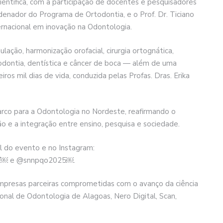
entífica, com a participação de docentes e pesquisadores
rdenador do Programa de Ortodontia, e o Prof. Dr. Ticiano
rnacional em inovação na Odontologia.
ação, harmonização orofacial, cirurgia ortognática,
ntodontia, dentística e câncer de boca — além de uma
ros mil dias de vida, conduzida pelas Profas. Dras. Erika
o para a Odontologia no Nordeste, reafirmando o
o e a integração entre ensino, pesquisa e sociedade.
al do evento e no Instagram:
39/￼ e @snnpqo2025￼.
empresas parceiras comprometidas com o avanço da ciência
nal de Odontologia de Alagoas, Nero Digital, Scan,