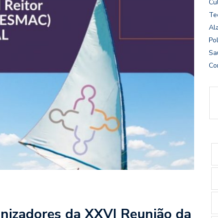
Cu
Te
Al
Pol
Sa
Co
nizadores da XXVI Reunião da