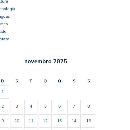
ltura
cnologia
agoas
ítica
úde
ntato
novembro 2025
D
S
T
Q
Q
S
S
1
2
3
4
5
6
7
8
9
10
11
12
13
14
15