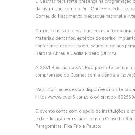
O Cesmac terá forte presença na programação ci
da instituição, como o Dr. Dário Fernandes, coo
Gomes do Nascimento, destaque nacional e inte
Outros temas de destaque incluirão fotobiomodul
materiais dentários, estética do sorriso, impla
conferência especial sobre saúde bucal nos primei
Bárbara Abreu e Cecília Ribeiro (UFMA).
A XXVI Reunião da SNNPqO promete ser um marc
compromisso do Cesmac com a ciência, a inovaçã
Mais informações estão disponíveis no site ofici
https://www.even3.com.br/xxvi-snnpqo-6029
O evento conta com o apoio de instituições e 
e da educação em saúde, como o Conselho Regio
Paragominas, Fika Frio e Palato.