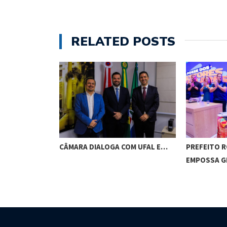
RELATED POSTS
RES DE
CÂMARA DIALOGA COM UFAL E…
PREFEITO 
M…
EMPOSSA 