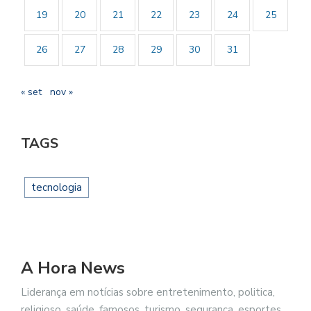
19
20
21
22
23
24
25
26
27
28
29
30
31
« set
nov »
TAGS
tecnologia
A Hora News
Liderança em notícias sobre entretenimento, politica,
religioso, saúde, famosos, turismo, segurança, esportes