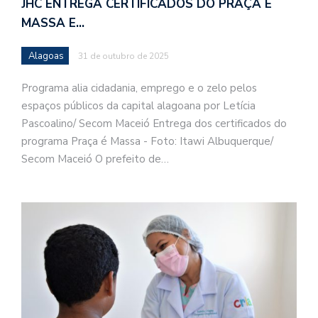
JHC ENTREGA CERTIFICADOS DO PRAÇA É
MASSA E…
Alagoas
31 de outubro de 2025
Programa alia cidadania, emprego e o zelo pelos
espaços públicos da capital alagoana por Letícia
Pascoalino/ Secom Maceió Entrega dos certificados do
programa Praça é Massa - Foto: Itawi Albuquerque/
Secom Maceió O prefeito de…