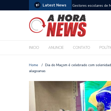
Latest News
ceió crescem 43% em 2026
Gestores escolares de 
INICIO
ANUNCIE
CONTATO
POLÍT
Home
/
Dia do Maçom é celebrado com solenidad
alagoanas