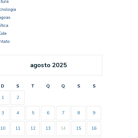
ltura
cnologia
agoas
ítica
úde
ntato
agosto 2025
D
S
T
Q
Q
S
S
1
2
3
4
5
6
7
8
9
10
11
12
13
14
15
16