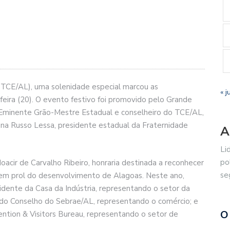
(TCE/AL), uma solenidade especial marcou as
« j
ira (20). O evento festivo foi promovido pelo Grande
 Eminente Grão-Mestre Estadual e conselheiro do TCE/AL,
ena Russo Lessa, presidente estadual da Fraternidade
A
Li
po
acir de Carvalho Ribeiro, honraria destinada a reconhecer
se
em prol do desenvolvimento de Alagoas. Neste ano,
dente da Casa da Indústria, representando o setor da
e do Conselho do Sebrae/AL, representando o comércio; e
O
ntion & Visitors Bureau, representando o setor de