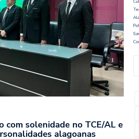
Cu
Te
Al
Pol
Sa
Co
o com solenidade no TCE/AL e
rsonalidades alagoanas