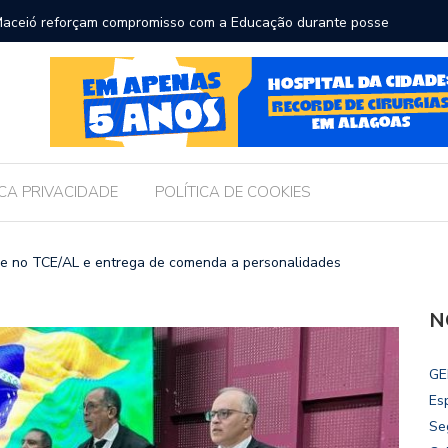
Maceió reforçam compromisso com a Educação durante posse
Bolsonar
ICA PRIVACIDADE
POLÍTICA DE COOKIES
e no TCE/AL e entrega de comenda a personalidades
N
GE
Es
Se