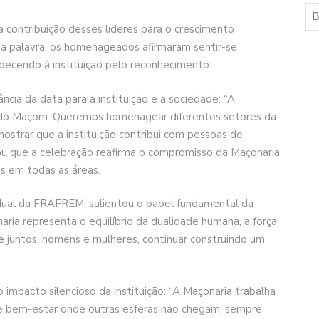
 contribuição desses líderes para o crescimento
da palavra, os homenageados afirmaram sentir-se
ecendo à instituição pelo reconhecimento.
ia da data para a instituição e a sociedade: “A
a do Maçom. Queremos homenagear diferentes setores da
mostrar que a instituição contribui com pessoas de
zou que a celebração reafirma o compromisso da Maçonaria
s em todas as áreas.
adual da FRAFREM, salientou o papel fundamental da
ria representa o equilíbrio da dualidade humana, a força
e juntos, homens e mulheres, continuar construindo um
impacto silencioso da instituição: “A Maçonaria trabalha
 e bem-estar onde outras esferas não chegam, sempre