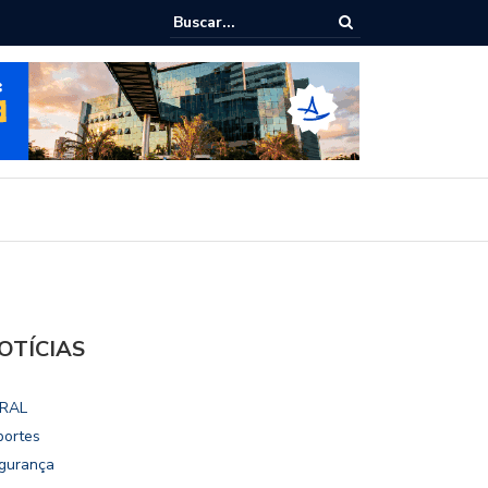
o pede ao STF para receber os filhos no Dia dos Pais
OTÍCIAS
RAL
portes
gurança