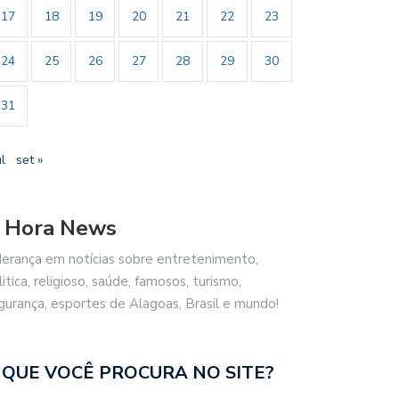
17
18
19
20
21
22
23
24
25
26
27
28
29
30
31
ul
set »
 Hora News
derança em notícias sobre entretenimento,
litica, religioso, saúde, famosos, turismo,
gurança, esportes de Alagoas, Brasil e mundo!
 QUE VOCÊ PROCURA NO SITE?