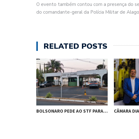
O evento também contou com a presença do secr
do comandante-geral da Polícia Militar de Alago
RELATED POSTS
RES DE
BOLSONARO PEDE AO STF PARA…
CÂMARA DI
M…