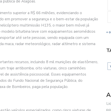
a pública de Alagoas.
ento superior a R$ 66 milhões, evidenciando o
o em promover a segurança e o bem-estar da população
o helicóptero multimissão H135, o maior bem móvel já
 do modelo biturbina leve com equipamentos aeromédicos
« o
ansportar até sete pessoas, sendo equipada com um
a maca, radar meteorológico, radar altímetro e sistema
T
tantes recursos, incluindo 8 mil munições de elastômero,
, um traje antibomba, oito viaturas, cinco caminhões
l de assistência psicossocial. Esses equipamentos
dos do Fundo Nacional de Segurança Pública, do
 Taxa de Bombeiros, paga pela população.
A
Li
po
estão veículos especializados, como cinco viaturas de