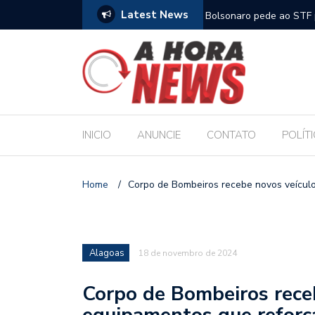
Latest News
m compromisso com a Educação durante posse
Bolsonaro pede ao STF p
INICIO
ANUNCIE
CONTATO
POLÍT
Home
/
Corpo de Bombeiros recebe novos veícul
Alagoas
18 de novembro de 2024
Corpo de Bombeiros rece
equipamentos que reforç