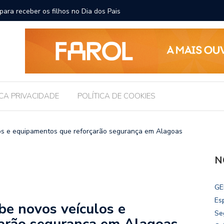
ara receber os filhos no Dia dos Pais
Câmara d
Legislati
ICA PRIVACIDADE
POLÍTICA DE COOKIES
os e equipamentos que reforçarão segurança em Alagoas
N
GE
Es
be novos veículos e
Se
arão segurança em Alagoas