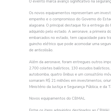
O evento marca avanço significativo na seguranç
Os novos equipamentos representam um investim
empenho e o compromisso do Governo do Estad
alagoana. O principal destaque foi a entrega d
adquirido pelo estado. A aeronave, a primeira
embarcados no estado, tem capacidade para tr
guincho elétrico que pode acomodar uma segund
de anticolisão.
Além da aeronave, foram entregues outros impor
2.700 coletes balísticos, 130 escudos balísticos
autobomba, quatro ônibus e um consultório móve
somaram R$ 21 milhões em investimentos, oriun
Ministério da Justiça e Segurança Pública, e da
Novos equipamentos do CBMAL
Entre os itens adquiridos destinados ao CBMAL 