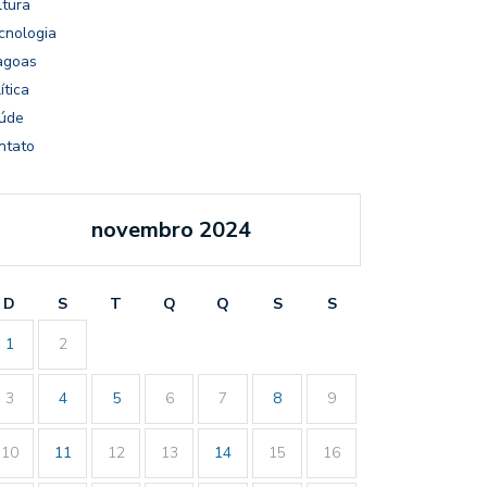
ltura
cnologia
agoas
ítica
úde
ntato
novembro 2024
D
S
T
Q
Q
S
S
1
2
3
4
5
6
7
8
9
10
11
12
13
14
15
16