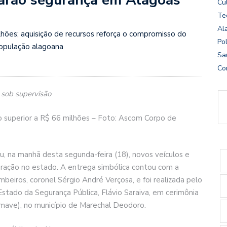
Cu
Te
Al
hões; aquisição de recursos reforça o compromisso do
Pol
opulação alagoana
Sa
Co
 sob supervisão
superior a R$ 66 milhões – Foto: Ascom Corpo de
, na manhã desta segunda-feira (18), novos veículos e
oração no estado. A entrega simbólica contou com a
iros, coronel Sérgio André Verçosa, e foi realizada pelo
stado da Segurança Pública, Flávio Saraiva, em cerimônia
mave), no município de Marechal Deodoro.