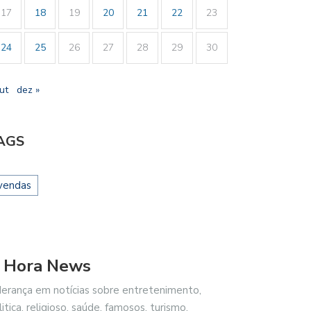
17
18
19
20
21
22
23
24
25
26
27
28
29
30
ut
dez »
AGS
vendas
 Hora News
derança em notícias sobre entretenimento,
litica, religioso, saúde, famosos, turismo,