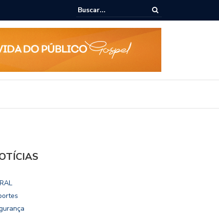
ialoga com UFAL e Faculdade de Coimbra sobre parcerias para Escola
vo
OTÍCIAS
RAL
portes
gurança