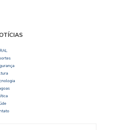
OTÍCIAS
RAL
portes
gurança
ltura
cnologia
agoas
ítica
úde
ntato