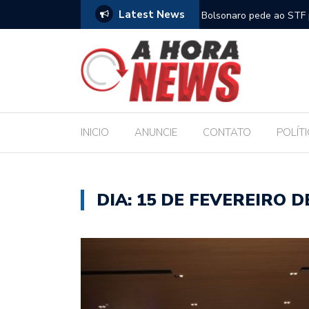
Latest News
m compromisso com a Educação durante posse
Bolsonaro pede ao STF p
INICIO
ANUNCIE
CONTATO
POLÍT
DIA:
15 DE FEVEREIRO D