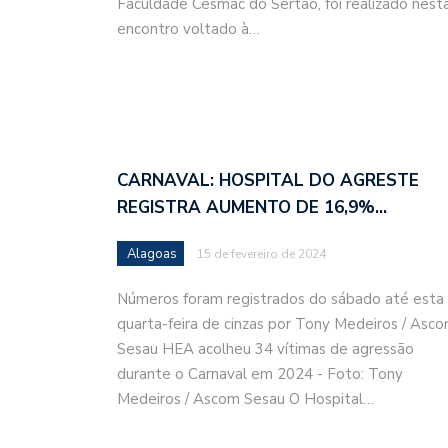
Faculdade Cesmac do Sertão, foi realizado nesta
encontro voltado à…
CARNAVAL: HOSPITAL DO AGRESTE
REGISTRA AUMENTO DE 16,9%…
Alagoas
15 de fevereiro de 2024
Números foram registrados do sábado até esta
quarta-feira de cinzas por Tony Medeiros / Asc
Sesau HEA acolheu 34 vítimas de agressão
durante o Carnaval em 2024 - Foto: Tony
Medeiros / Ascom Sesau O Hospital…