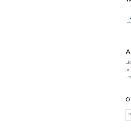
A
Li
po
se
O