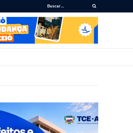
ialoga com UFAL e Faculdade de Coimbra sobre parcerias para Escola
vo