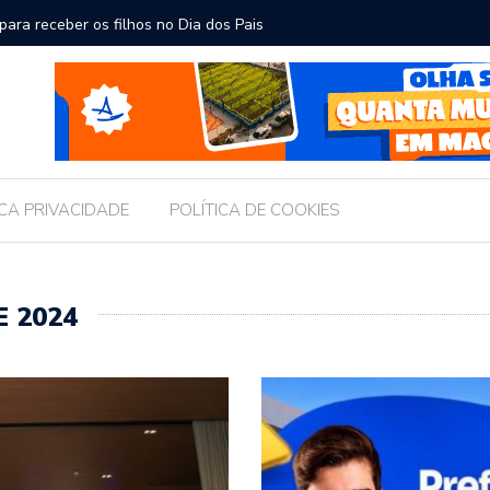
ara receber os filhos no Dia dos Pais
Câmara d
Legislati
ICA PRIVACIDADE
POLÍTICA DE COOKIES
E 2024