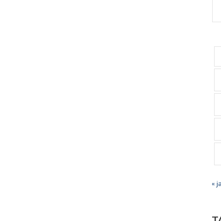
« j
T