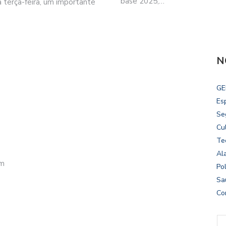
base 2025,…
 terça-feira, um importante
N
GE
Es
Se
Cu
Te
Al
om
Pol
Sa
Co