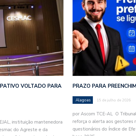
IPATIVO VOLTADO PARA
PRAZO PARA PREENCHIM
Alagoas
15 de julho de 2026
por Ascom TCE-AL O Tribunal
reforça o alerta aos gestores
EJAL, instituição mantenedora
questionários do Índice de Ef
Cesmac do Agreste e da