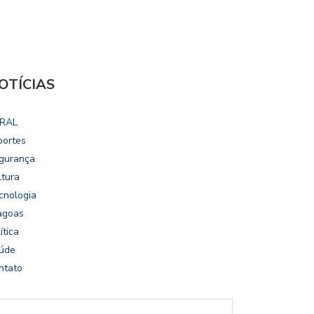
OTÍCIAS
RAL
portes
gurança
ltura
cnologia
agoas
ítica
úde
ntato