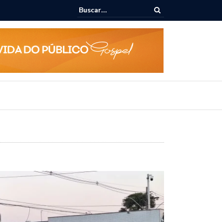
ialoga com UFAL e Faculdade de Coimbra sobre parcerias para Escola
vo