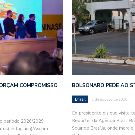
FORÇAM COMPROMISSO
BOLSONARO PEDE AO ST
Brasil
5 de agosto de 2026
Ex-presidente diz que visita t
Repórter da Agência Brasil Br
o período 2026/2029,
Solar de Brasília, onde mora e 
ntos( estagiário)/Ascom