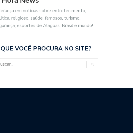
 Hora News
derança em notícias sobre entretenimento,
litica, religioso, saúde, famosos, turismo,
gurança, esportes de Alagoas, Brasil e mundo!
 QUE VOCÊ PROCURA NO SITE?