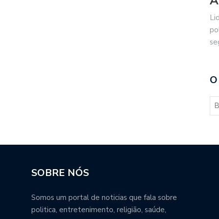
A
Li
po
se
O
SOBRE NÓS
Somos um portal de noticias que fala sobre
politica, entretenimento, religião, saúde,