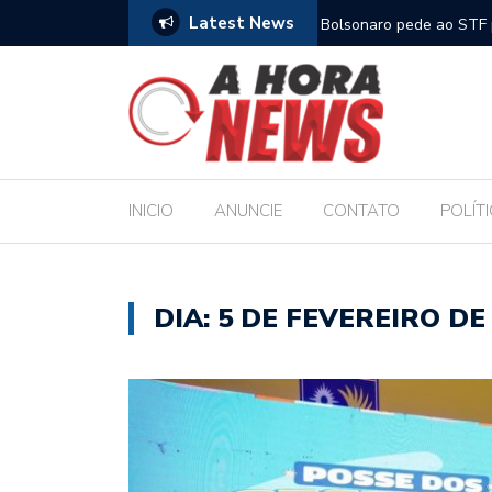
Latest News
m compromisso com a Educação durante posse
Bolsonaro pede ao STF p
INICIO
ANUNCIE
CONTATO
POLÍT
DIA:
5 DE FEVEREIRO DE