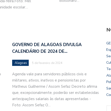
Bolsonaro…
a-feira.Foto: Mel
unidade escolar…
N
GE
GOVERNO DE ALAGOAS DIVULGA
Es
CALENDÁRIO DE 2024 DE…
Se
Cu
Alagoas
5 de fevereiro de 2024
Te
o
Agenda vale para servidores públicos civis e
Al
militares, ativos, inativos e pensionistas por
Pol
Matheus Guilherme / Ascom Sefaz Decreto afirma
Sa
que, excepcionalmente, poderão ser estabelecidas
Co
antecipações salariais às datas apresentadas -
Foto: Ascom Sefaz O…