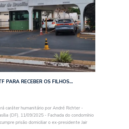
F PARA RECEBER OS FILHOS…
erá caráter humanitário por André Richter -
asília (DF), 11/09/2025 - Fachada do condomínio
cumpre prisão domiciliar o ex-presidente Jair