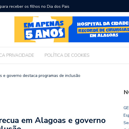
ara receber os filhos no Dia dos Pais
Câmara d
Legislati
ICA PRIVACIDADE
POLÍTICA DE COOKIES
s e governo destaca programas de inclusão
N
GE
Es
recua em Alagoas e governo
Se
clusão