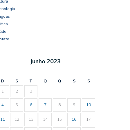
ltura
cnologia
agoas
ítica
úde
ntato
junho 2023
D
S
T
Q
Q
S
S
1
2
3
4
5
6
7
8
9
10
11
12
13
14
15
16
17