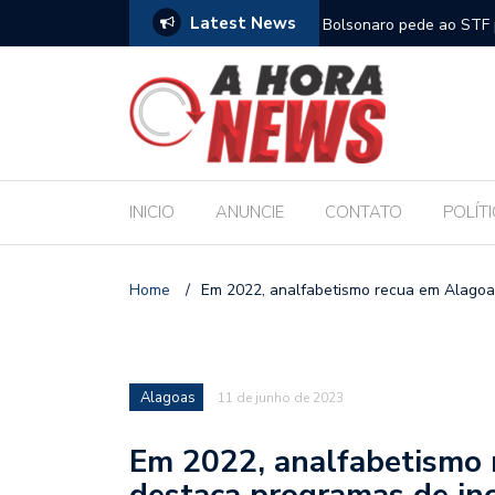
Latest News
m compromisso com a Educação durante posse
Bolsonaro pede ao STF p
INICIO
ANUNCIE
CONTATO
POLÍT
Home
/
Em 2022, analfabetismo recua em Alagoa
Alagoas
11 de junho de 2023
Em 2022, analfabetismo 
destaca programas de in