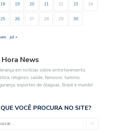
18
19
20
21
22
23
24
25
26
27
28
29
30
maio
jul »
 Hora News
derança em notícias sobre entretenimento,
litica, religioso, saúde, famosos, turismo,
gurança, esportes de Alagoas, Brasil e mundo!
 QUE VOCÊ PROCURA NO SITE?