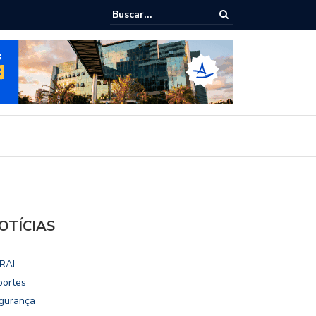
ialoga com UFAL e Faculdade de Coimbra sobre parcerias para Escola
vo
OTÍCIAS
RAL
portes
gurança