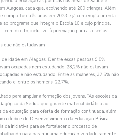
tegrando a educação às políticas nas áreas de Saúde e
a em Alagoas, cada qual acolhendo até 200 crianças. Além
ue completou três anos em 2023 e já contempla oitenta
se ao programa que integra o Escola 10 e cujo principal
– com direito, inclusive, à premiação para as escolas.
ens que não estudavam
s de idade em Alagoas. Dentre essas pessoas 9,5%
tavam ocupadas nem estudando; 28,2% não estavam
cupadas e não estudando. Entre as mulheres, 37,5% não
cando e, entre os homens, 22,7%.
lhado para ampliar a formação dos jovens. “As escolas da
dagógico da Seduc, que garante material didático aos
is da educação para oferta de formação continuada, além
gram o Índice de Desenvolvimento da Educação Básica
a da iniciativa para se fortalecer o processo de
rabalhando para garantir uma educação verdadeiramente