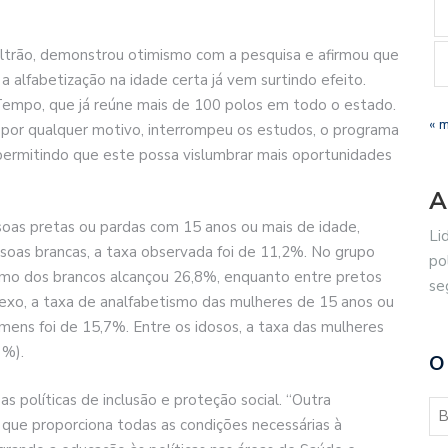
eltrão, demonstrou otimismo com a pesquisa e afirmou que
a alfabetização na idade certa já vem surtindo efeito.
empo, que já reúne mais de 100 polos em todo o estado.
« 
, por qualquer motivo, interrompeu os estudos, o programa
permitindo que este possa vislumbrar mais oportunidades
A
oas pretas ou pardas com 15 anos ou mais de idade,
Li
soas brancas, a taxa observada foi de 11,2%. No grupo
po
ismo dos brancos alcançou 26,8%, enquanto entre pretos
se
sexo, a taxa de analfabetismo das mulheres de 15 anos ou
mens foi de 15,7%. Entre os idosos, a taxa das mulheres
3%).
O
 políticas de inclusão e proteção social. “Outra
, que proporciona todas as condições necessárias à