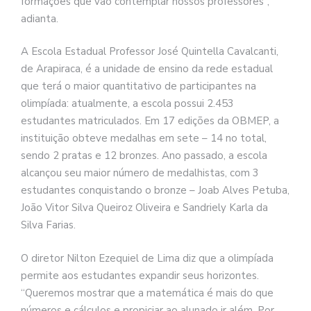
formações que vão contemplar nossos professores”,
adianta.
A Escola Estadual Professor José Quintella Cavalcanti,
de Arapiraca, é a unidade de ensino da rede estadual
que terá o maior quantitativo de participantes na
olimpíada: atualmente, a escola possui 2.453
estudantes matriculados. Em 17 edições da OBMEP, a
instituição obteve medalhas em sete – 14 no total,
sendo 2 pratas e 12 bronzes. Ano passado, a escola
alcançou seu maior número de medalhistas, com 3
estudantes conquistando o bronze – Joab Alves Petuba,
João Vitor Silva Queiroz Oliveira e Sandriely Karla da
Silva Farias.
O diretor Nilton Ezequiel de Lima diz que a olimpíada
permite aos estudantes expandir seus horizontes.
“Queremos mostrar que a matemática é mais do que
números e cálculos e propiciar ao alunado ir além. Por