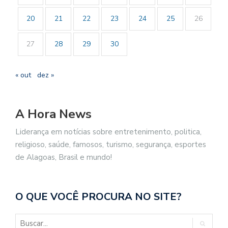
20
21
22
23
24
25
26
27
28
29
30
« out
dez »
A Hora News
Liderança em notícias sobre entretenimento, politica,
religioso, saúde, famosos, turismo, segurança, esportes
de Alagoas, Brasil e mundo!
O QUE VOCÊ PROCURA NO SITE?