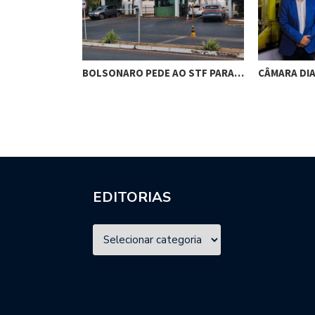
RES DE
BOLSONARO PEDE AO STF PARA…
CÂMARA DI
M…
EDITORIAS