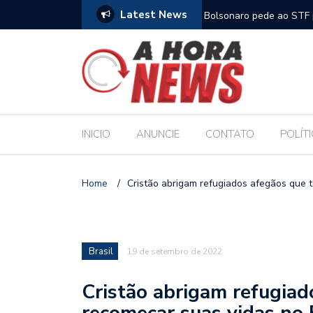
Latest News
m compromisso com a Educação durante posse
Bolsonaro pede ao STF p
INICIO
ANUNCIE
CONTATO
POLÍT
Home
/
Cristão abrigam refugiados afegãos que 
Brasil
19 de setembro de 2022
Cristão abrigam refugia
recomeçar suas vidas no 