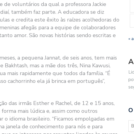
 de voluntários da qual a professora Jackie
diaí, também faz parte. A educadora se diz
ulas e credita este êxito às raízes acolhedoras do
s meninas afegãs para a equipe de colaboradores
anto amor. São novas histórias sendo escritas e
« 
meses, a pequena Jannat, de seis anos, tem mais
A
 e Bakhtash, mas a mãe dos três, Nina Kawusi,
Li
gua mais rapidamente que todos da família. “É
po
sso cachorrinho ela já brinca em português”,
se
ção das irmãs Esther e Rachel, de 12 e 15 anos,
O
e forma mais lúdica e, assim como outros
nar o idioma brasileiro. “Ficamos empolgadas em
uma janela de conhecimento para nós e para