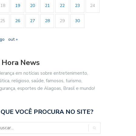
18
19
20
21
22
23
24
25
26
27
28
29
30
ago
out »
 Hora News
derança em notícias sobre entretenimento,
litica, religioso, saúde, famosos, turismo,
gurança, esportes de Alagoas, Brasil e mundo!
 QUE VOCÊ PROCURA NO SITE?