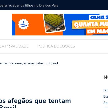
ara receber os filhos no Dia dos Pais
Câmara d
Legislati
ICA PRIVACIDADE
POLÍTICA DE COOKIES
tentam recomeçar suas vidas no Brasil
N
GE
Es
dos afegãos que tentam
Se
Brasil