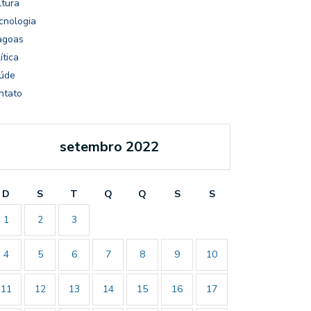
ltura
cnologia
agoas
ítica
úde
ntato
setembro 2022
D
S
T
Q
Q
S
S
1
2
3
4
5
6
7
8
9
10
11
12
13
14
15
16
17