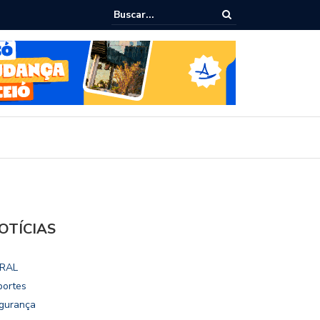
ialoga com UFAL e Faculdade de Coimbra sobre parcerias para Escola
vo
OTÍCIAS
RAL
portes
gurança