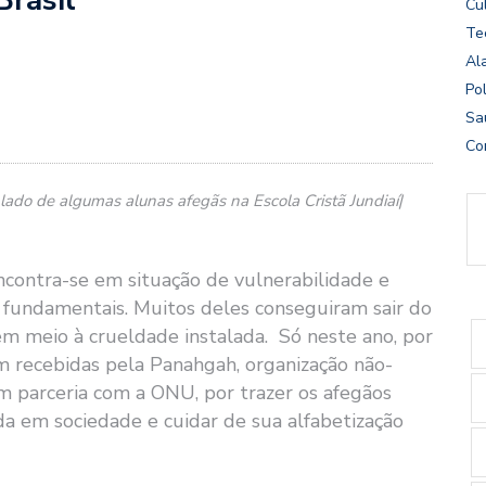
Cu
Te
Al
Pol
Sa
Co
lado de algumas alunas afegãs na Escola Cristã Jundiaí|
contra-se em situação de vulnerabilidade e
is fundamentais. Muitos deles conseguiram sair do
em meio à crueldade instalada. Só neste ano, por
m recebidas pela Panahgah, organização não-
m parceria com a ONU, por trazer os afegãos
da em sociedade e cuidar de sua alfabetização