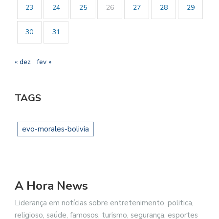
23
24
25
26
27
28
29
30
31
« dez
fev »
TAGS
evo-morales-bolivia
A Hora News
Liderança em notícias sobre entretenimento, politica,
religioso, saúde, famosos, turismo, segurança, esportes