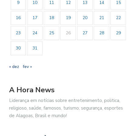
9
10
11
12
13
14
15
16
17
18
19
20
21
22
23
24
25
26
27
28
29
30
31
« dez
fev »
A Hora News
Liderança em notícias sobre entretenimento, politica,
religioso, saúde, famosos, turismo, segurança, esportes
de Alagoas, Brasil e mundo!