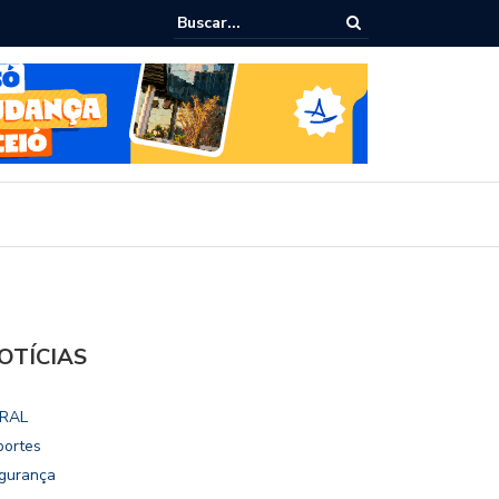
ho destaca potencial esportivo, turístico e econômico da Maratona
ional de Maceió
OTÍCIAS
RAL
portes
gurança