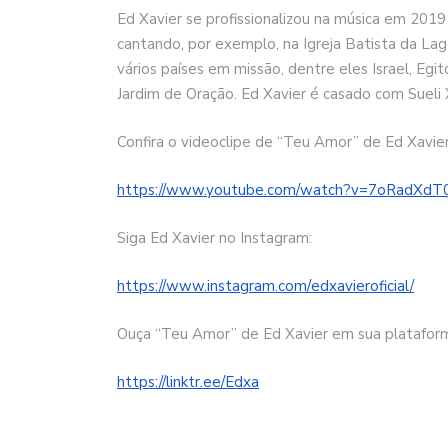
Ed Xavier se profissionalizou na música em 201
cantando, por exemplo, na Igreja Batista da Lag
vários países em missão, dentre eles Israel, Egi
Jardim de Oração. Ed Xavier é casado com Sueli X
Confira o videoclipe de “Teu Amor” de Ed Xavie
https://www.youtube.com/watch?
v=7oRadXdT0
Siga Ed Xavier no Instagram:
https://www.instagram.com/
edxavieroficial/
Ouça “Teu Amor” de Ed Xavier em sua plataforma
https://linktr.ee/Edxa