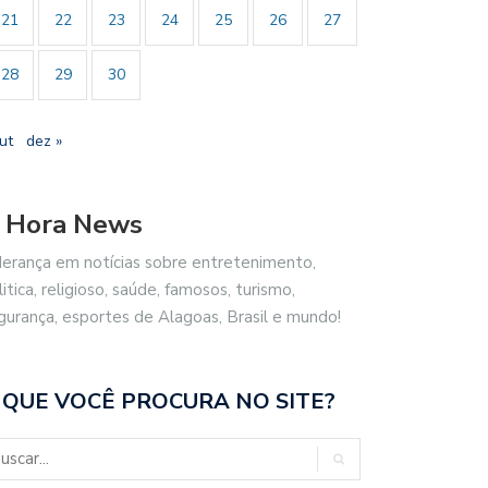
21
22
23
24
25
26
27
28
29
30
ut
dez »
 Hora News
derança em notícias sobre entretenimento,
litica, religioso, saúde, famosos, turismo,
gurança, esportes de Alagoas, Brasil e mundo!
 QUE VOCÊ PROCURA NO SITE?