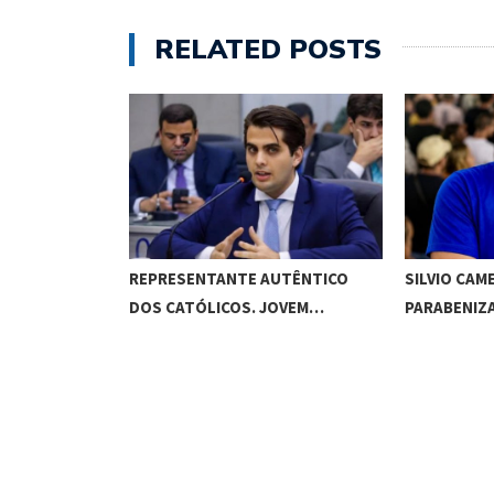
RELATED POSTS
RESENTANTE AUTÊNTICO
SILVIO CAMELO FILHO
 CATÓLICOS. JOVEM…
PARABENIZA A…