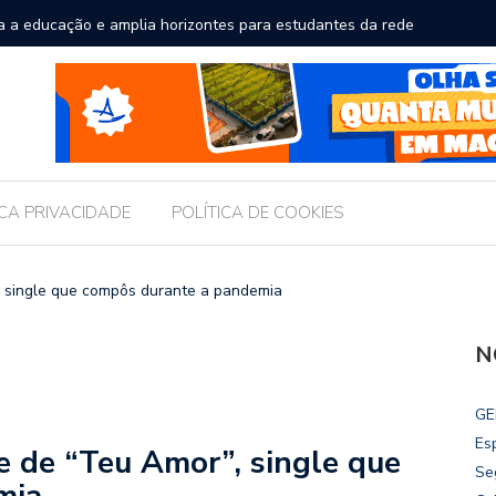
a a educação e amplia horizontes para estudantes da rede
Chico Fil
Internac
ICA PRIVACIDADE
POLÍTICA DE COOKIES
”, single que compôs durante a pandemia
N
GE
Es
pe de “Teu Amor”, single que
Se
mia