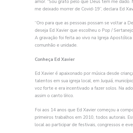
amor. “Sou grato pelo que Deus tem me dado. Min
me deixado morrer de Covid-19”, declara Ed Xav
“Oro para que as pessoas possam se voltar a De
deseja Ed Xavier que escolheu o Pop / Sertanejo
A gravação foi feita ao vivo na Igreja Apostólica
comunhão e unidade.
Conheça Ed Xavier
Ed Xavier é apaixonado por música desde crianç
talentos em sua igreja local, em Juquiá, municí
voz forte e era incentivado a fazer solos. Na ad
assim o canto lírico.
Foi aos 14 anos que Ed Xavier começou a compo
primeiros trabalhos em 2010, todos autorais. E
local ao participar de festivais, congressos e e