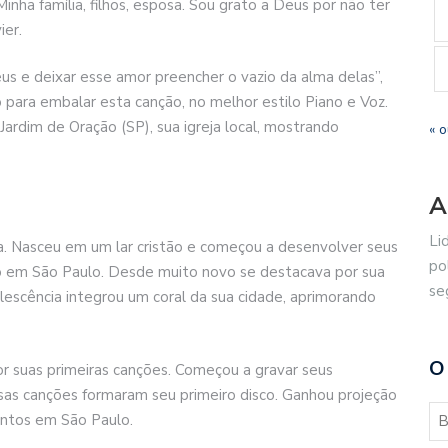
ha família, filhos, esposa. Sou grato a Deus por não ter
ier.
us e deixar esse amor preencher o vazio da alma delas”,
 para embalar esta canção, no melhor estilo Piano e Voz.
 Jardim de Oração (SP), sua igreja local, mostrando
« o
A
Li
a. Nasceu em um lar cristão e começou a desenvolver seus
po
pio em São Paulo. Desde muito novo se destacava por sua
se
olescência integrou um coral da sua cidade, aprimorando
O
r suas primeiras canções. Começou a gravar seus
ssas canções formaram seu primeiro disco. Ganhou projeção
ventos em São Paulo.