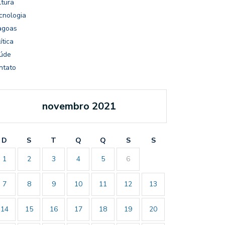
ltura
cnologia
agoas
ítica
úde
ntato
novembro 2021
D
S
T
Q
Q
S
S
1
2
3
4
5
6
7
8
9
10
11
12
13
14
15
16
17
18
19
20