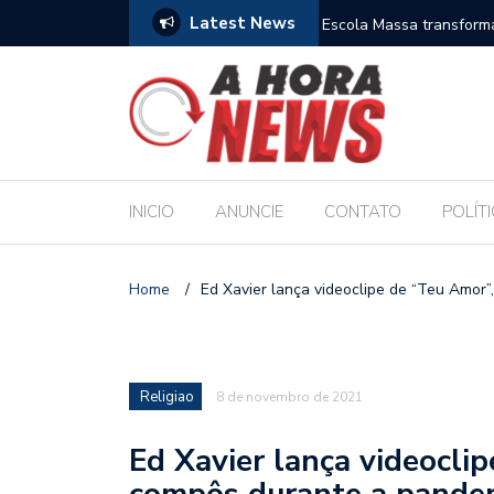
Latest News
es escolares e sanciona jornada de 30 horas
Escola Massa transform
pública de Maceió
INICIO
ANUNCIE
CONTATO
POLÍT
Home
/
Ed Xavier lança videoclipe de “Teu Amor
Religiao
8 de novembro de 2021
Ed Xavier lança videocli
compôs durante a pande