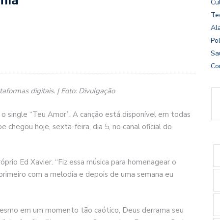
Cu
Te
Al
Pol
Sa
Co
formas digitais. | Foto: Divulgação
 o single “Teu Amor”. A canção está disponível em todas
 chegou hoje, sexta-feira, dia 5, no canal oficial do
prio Ed Xavier. “Fiz essa música para homenagear o
o primeiro com a melodia e depois de uma semana eu
mesmo em um momento tão caótico, Deus derrama seu