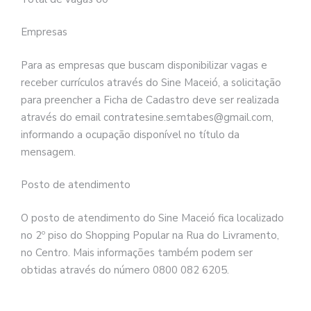
Empresas
Para as empresas que buscam disponibilizar vagas e
receber currículos através do Sine Maceió, a solicitação
para preencher a Ficha de Cadastro deve ser realizada
através do email contratesine.semtabes@gmail.com,
informando a ocupação disponível no título da
mensagem.
Posto de atendimento
O posto de atendimento do Sine Maceió fica localizado
no 2º piso do Shopping Popular na Rua do Livramento,
no Centro. Mais informações também podem ser
obtidas através do número 0800 082 6205.