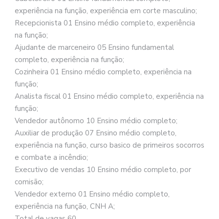
experiência na função, experiência em corte masculino;
Recepcionista 01 Ensino médio completo, experiência
na função;
Ajudante de marceneiro 05 Ensino fundamental
completo, experiência na função;
Cozinheira 01 Ensino médio completo, experiência na
função;
Analista fiscal 01 Ensino médio completo, experiência na
função;
Vendedor autônomo 10 Ensino médio completo;
Auxiliar de produção 07 Ensino médio completo,
experiência na função, curso basico de primeiros socorros
e combate a incêndio;
Executivo de vendas 10 Ensino médio completo, por
comisão;
Vendedor externo 01 Ensino médio completo,
experiência na função, CNH A;
Total de vagas 60