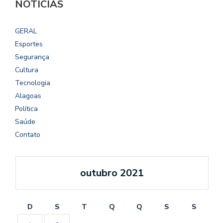
NOTÍCIAS
GERAL
Esportes
Segurança
Cultura
Tecnologia
Alagoas
Política
Saúde
Contato
outubro 2021
D
S
T
Q
Q
S
S