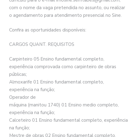
currículo para o e-mail imosine.semtabes@gmail.com,
com o nome da vaga pretendida no assunto, ou realizar
o agendamento para atendimento presencial no Sine.
Confira as oportunidades disponíveis:
CARGOS QUANT. REQUISITOS
Carpinteiro 05 Ensino fundamental completo,
experiência comprovada como carpinteiro de obras
públicas;
Almoxarife 01 Ensino fundamental completo,
experiência na função;
Operador de
máquina (manitou 1740) 01 Ensino medio completo,
experiência na função;
Calceteiro 01 Ensino fundamental completo, experiência
na função;
Mestre de obras 02 Ensino fundamental completo,