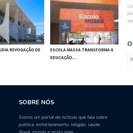
Li
po
se
O
UDIA REVOGAÇÃO DE
ESCOLA MASSA TRANSFORMA A
APÓ
EDUCAÇÃO…
RET
SOBRE NÓS
Somos um portal de noticias que fala sobre
politica, entretenimento, religião, saúde,
Brasil, mundo e muito mais.