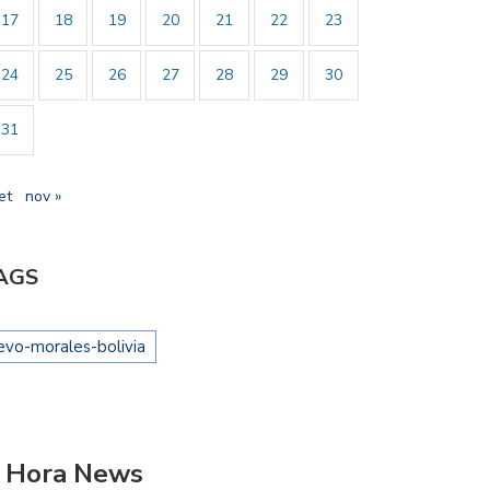
17
18
19
20
21
22
23
24
25
26
27
28
29
30
31
et
nov »
AGS
evo-morales-bolivia
 Hora News