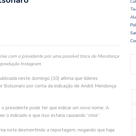
Cu
Te
Al
Pol
Sa
Co
crise com o presidente por uma possível troca de Mendonça
Reprodução Instagram
blicada neste domingo (10) afirma que líderes
air Bolsonaro por conta da indicação de André Mendonça
 o presidente pode ter que indicar um novo nome. A
 o indicado e que isso estaria causando “crise”.
 uma nota desmentindo a reportagem, negando que haja