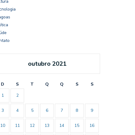
ltura
cnologia
agoas
ítica
úde
ntato
outubro 2021
D
S
T
Q
Q
S
S
1
2
3
4
5
6
7
8
9
10
11
12
13
14
15
16