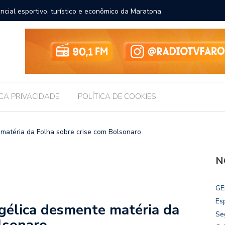
ncial esportivo, turístico e econômico da Maratona
Brasil r
ICA PRIVACIDADE
POLÍTICA DE COOKIES
matéria da Folha sobre crise com Bolsonaro
N
GE
Es
gélica desmente matéria da
Se
lsonaro