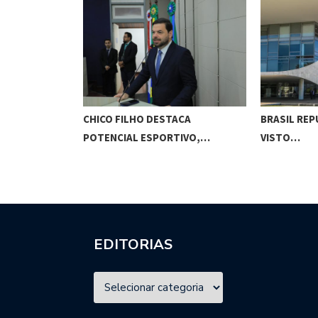
O CUNHA
CHICO FILHO DESTACA
BRASIL REP
ES…
POTENCIAL ESPORTIVO,…
VISTO…
EDITORIAS