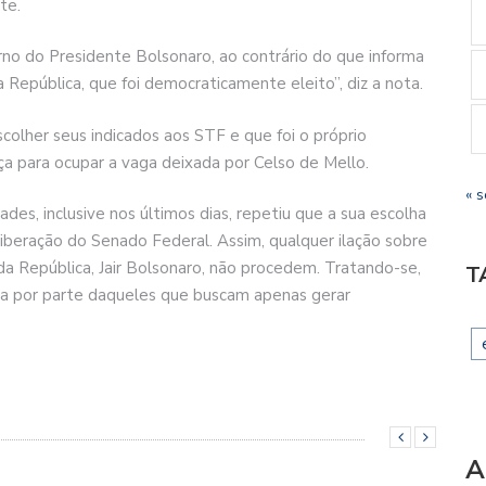
te.
rno do Presidente Bolsonaro, ao contrário do que informa
 República, que foi democraticamente eleito”, diz a nota.
olher seus indicados aos STF e que foi o próprio
ça para ocupar a vaga deixada por Celso de Mello.
« s
es, inclusive nos últimos dias, repetiu que a sua escolha
liberação do Senado Federal. Assim, qualquer ilação sobre
da República, Jair Bolsonaro, não procedem. Tratando-se,
T
ra por parte daqueles que buscam apenas gerar
A