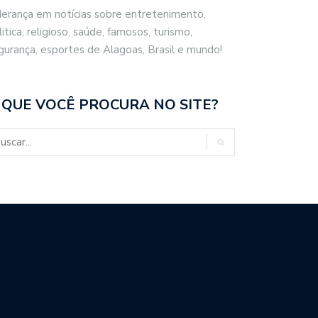
derança em notícias sobre entretenimento,
litica, religioso, saúde, famosos, turismo,
gurança, esportes de Alagoas, Brasil e mundo!
 QUE VOCÊ PROCURA NO SITE?
S RECESSO, CONGRESSO
MEDIDAS PROTETIVAS
OMA TRABALHOS…
CONCEDIDAS EM MACEIÓ…