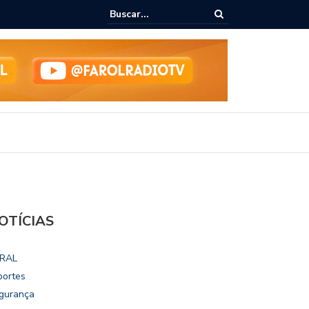
epudia revogação de visto de embaixadora nos EUA
OTÍCIAS
RAL
portes
gurança