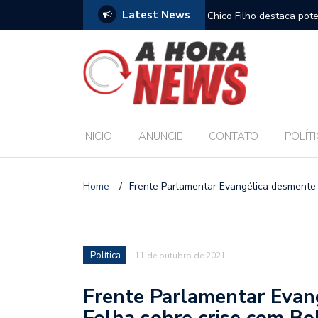
Latest News
es escolares e sanciona jornada de 30 horas
Chico Filho destaca pote
Internacional de Maceió
INICIO
ANUNCIE
CONTATO
POLÍT
Home
/
Frente Parlamentar Evangélica desmente 
Política
11 de outubro de 2021
Frente Parlamentar Evan
Folha sobre crise com Bo