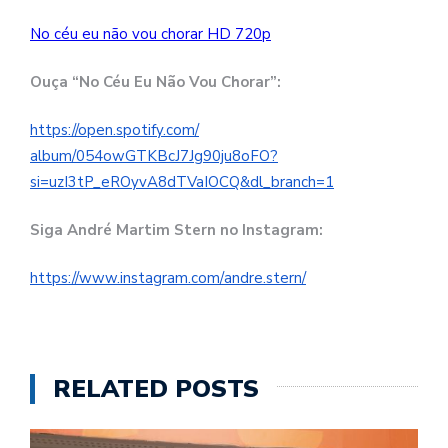
No céu eu não vou chorar HD 720p
Ouça “No Céu Eu Não Vou Chorar”:
https://open.spotify.com/
album/054owGTKBcJ7Jg90ju8oFO?
si=uzI3tP_eROyvA8dTVaIOCQ&dl_
branch=1
Siga André Martim Stern no Instagram:
https://www.instagram.com/
andre.stern/
RELATED POSTS