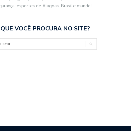
gurança, esportes de Alagoas, Brasil e mundo!
 QUE VOCÊ PROCURA NO SITE?
SIL REPUDIA REVOGAÇÃO DE
ESCOLA MASSA TRANSFORMA A
TO…
EDUCAÇÃO…