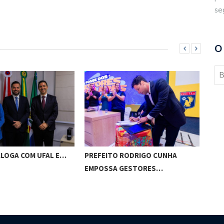
se
O
RODRIGO CUNHA
CHICO FILHO DESTACA
BRA
GESTORES…
POTENCIAL ESPORTIVO,…
VIS