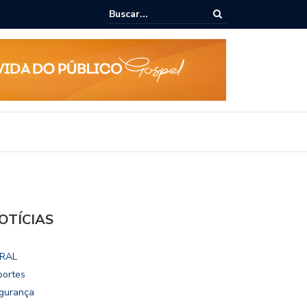
ialoga com UFAL e Faculdade de Coimbra sobre parcerias para Escola
vo
OTÍCIAS
RAL
portes
gurança