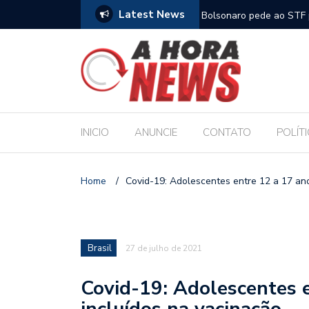
Latest News
m compromisso com a Educação durante posse
Bolsonaro pede ao STF p
INICIO
ANUNCIE
CONTATO
POLÍT
Home
/
Covid-19: Adolescentes entre 12 a 17 ano
Brasil
27 de julho de 2021
Covid-19: Adolescentes e
incluídos na vacinação