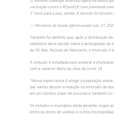
O Ministro Queiroga anunciou agora há pouco que
vacinação contra a #Covid19, com prioridade par
1ª dose para a pop. adulta. A decisão foi tomada
— Ministério da Saúde (@minsaude) July 27, 202
Também foi definido que, após a distribuição da
ministério deve decidir sobre a antecipação do i
de 90 dias. Na bula do fabricante, o intervalo é d
A redução é estudada para acelerar a imunizaçã
com a variante delta do vírus da covid-19.
“Nossa expectativa é atingir a população acima
daí, vamos discutir a redução no intervalo da d
em um número maior de pessoas e também os aba
Os estados e municípios ainda deverão seguir as
entre as doses de vacinas e outras recomendaç