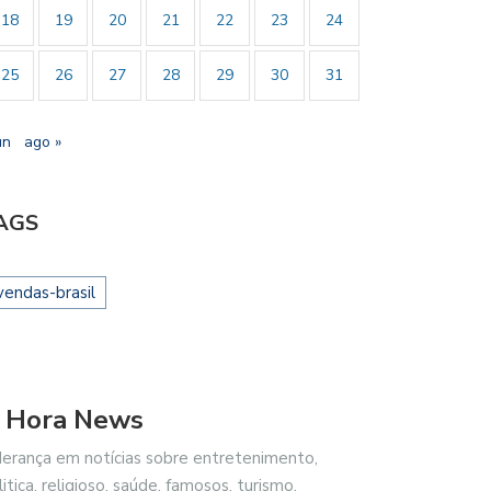
18
19
20
21
22
23
24
25
26
27
28
29
30
31
un
ago »
AGS
vendas-brasil
 Hora News
derança em notícias sobre entretenimento,
litica, religioso, saúde, famosos, turismo,