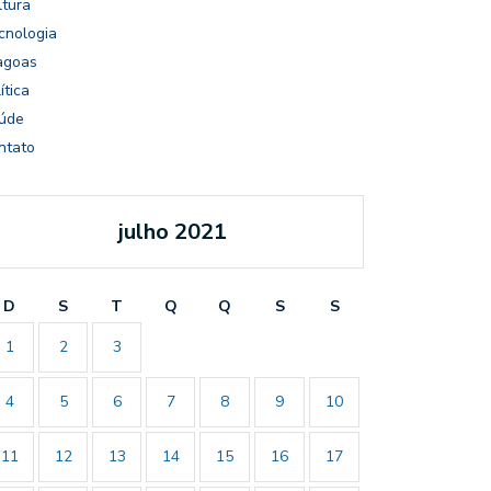
ltura
cnologia
agoas
ítica
úde
ntato
julho 2021
D
S
T
Q
Q
S
S
1
2
3
4
5
6
7
8
9
10
11
12
13
14
15
16
17