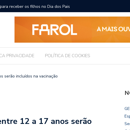
ara receber os filhos no Dia dos Pais
Câmara d
Legislati
ICA PRIVACIDADE
POLÍTICA DE COOKIES
s serão incluídos na vacinação
N
GE
Es
ntre 12 a 17 anos serão
Se