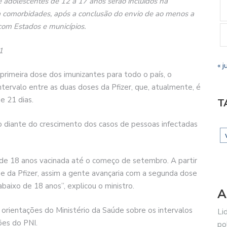
 adolescentes de 12 a 17 anos serão incluídos na
a comorbidades, após a conclusão do envio de ao menos a
 com Estados e municípios.
1
« j
 primeira dose dos imunizantes para todo o país, o
ntervalo entre as duas doses da Pfizer, que, atualmente, é
e 21 dias.
T
o diante do crescimento dos casos de pessoas infectadas
 de 18 anos vacinada até o começo de setembro. A partir
ose da Pfizer, assim a gente avançaria com a segunda dose
ixo de 18 anos”, explicou o ministro.
A
 orientações do Ministério da Saúde sobre os intervalos
Li
ões do PNI.
po