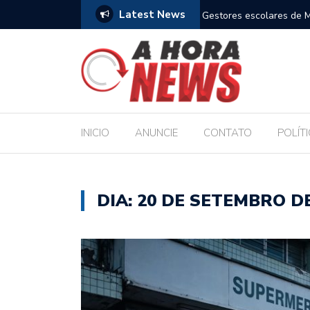
Latest News
orçam compromisso com a Educação durante posse
Bolsonaro pede ao S
INICIO
ANUNCIE
CONTATO
POLÍT
DIA:
20 DE SETEMBRO DE