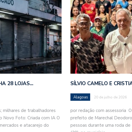
HA 28 LOJAS…
SÍLVIO CAMELO E CRIS
Alagoas
20 de julho de 2026
 milhares de trabalhadores
por redação com assessoria O
o Novo Foto: Criada com IA O
prefeito de Marechal Deodoro,
mercados e atacarejo do
pessoas durante uma roda de c