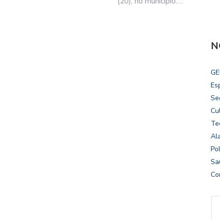
(20), no município.…
N
GE
Es
Se
Cu
Te
Al
Pol
Sa
Co