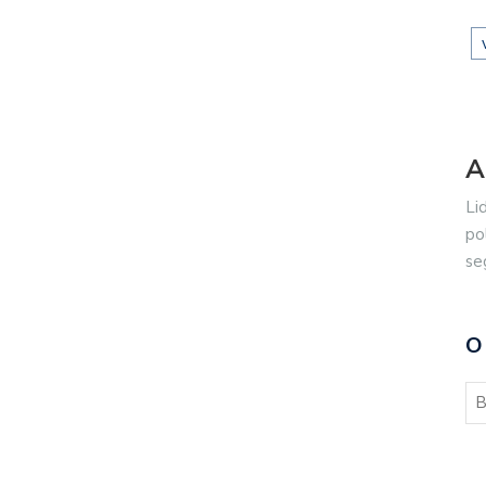
A
Li
po
se
O