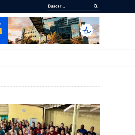
ra dialoga com UFAL e Faculdade de Coimbra sobre parcerias para Es
lativo