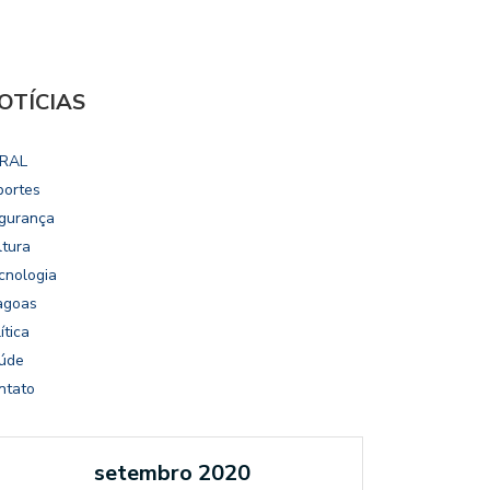
OTÍCIAS
RAL
portes
gurança
ltura
cnologia
agoas
ítica
úde
ntato
setembro 2020