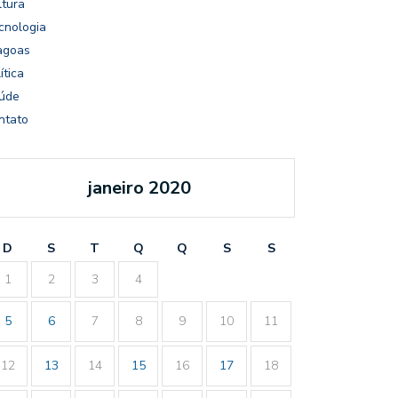
ltura
cnologia
agoas
ítica
úde
ntato
janeiro 2020
D
S
T
Q
Q
S
S
1
2
3
4
5
6
7
8
9
10
11
12
13
14
15
16
17
18