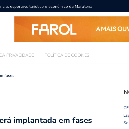
ncial esportivo, turístico e econômico da Maratona
Brasil r
ICA PRIVACIDADE
POLÍTICA DE COOKIES
em fases
N
GE
Es
será implantada em fases
Se