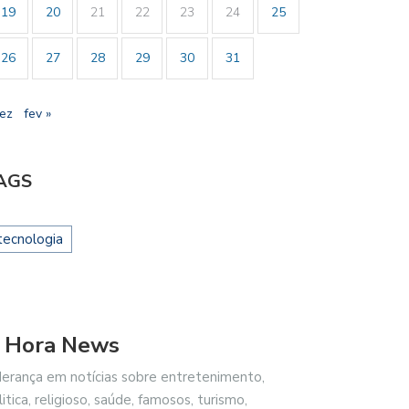
19
20
21
22
23
24
25
26
27
28
29
30
31
dez
fev »
AGS
tecnologia
 Hora News
derança em notícias sobre entretenimento,
litica, religioso, saúde, famosos, turismo,