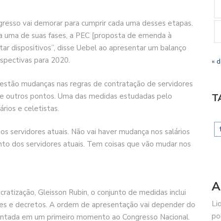
sso vai demorar para cumprir cada uma desses etapas.
a uma de suas fases, a PEC [proposta de emenda à
tar dispositivos”, disse Uebel ao apresentar um balanço
rspectivas para 2020.
« 
estão mudanças nas regras de contratação de servidores
tre outros pontos. Uma das medidas estudadas pelo
T
rios e celetistas.
os servidores atuais. Não vai haver mudança nos salários
nto dos servidores atuais. Tem coisas que vão mudar nos
A
atização, Gleisson Rubin, o conjunto de medidas inclui
Li
res e decretos. A ordem de apresentação vai depender do
po
entada em um primeiro momento ao Congresso Nacional.