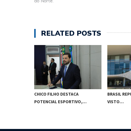
do Norte.
RELATED POSTS
O CUNHA
CHICO FILHO DESTACA
BRASIL REP
ES…
POTENCIAL ESPORTIVO,…
VISTO…