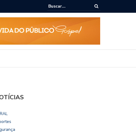
epudia revogação de visto de embaixadora nos EUA
OTÍCIAS
RAL
portes
gurança