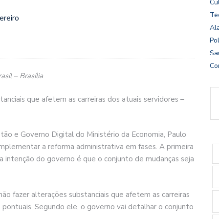
Cu
Te
ereiro
Al
Pol
Sa
Co
sil – Brasília
anciais que afetem as carreiras dos atuais servidores –
stão e Governo Digital do Ministério da Economia, Paulo
implementar a reforma administrativa em fases. A primeira
 a intenção do governo é que o conjunto de mudanças seja
não fazer alterações substanciais que afetem as carreiras
 pontuais. Segundo ele, o governo vai detalhar o conjunto