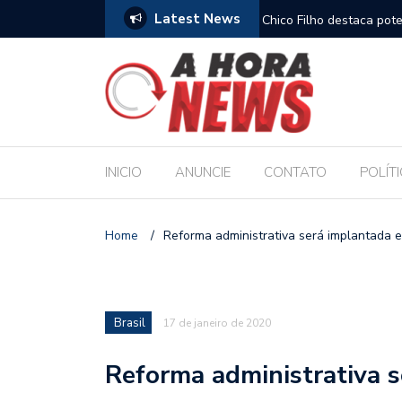
Latest News
es escolares e sanciona jornada de 30 horas
Chico Filho destaca pote
Internacional de Maceió
INICIO
ANUNCIE
CONTATO
POLÍT
Home
/
Reforma administrativa será implantada 
Brasil
17 de janeiro de 2020
Reforma administrativa 