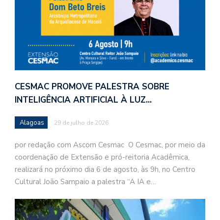
CESMAC PROMOVE PALESTRA SOBRE
INTELIGÊNCIA ARTIFICIAL À LUZ…
Alagoas
29 de julho de 2026
por redação com Ascom Cesmac O Cesmac, por meio da
coordenação de Extensão e pró-reitoria Acadêmica,
realizará no próximo dia 6 de agosto, às 9h, no Centro
Cultural João Sampaio a palestra “A IA e…