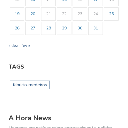
19
20
21
22
23
24
25
26
27
28
29
30
31
« dez
fev »
TAGS
fabricio-medeiros
A Hora News
Liderança em notícias sobre entretenimento, politica,