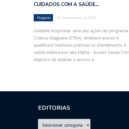
CUIDADOS COM A SAÚDE…
Alagoas
30 de setembro de 2019
Unidade hospitalar, uma das ações do programa
Criança Alagoana (CRIA), ampliará acesso e
qualificará melhores práticas no atendimento à
saúde pública por Iara Malta - Ascom Sesau Co
objetivo de ampliar o acesso e…
EDITORIAS