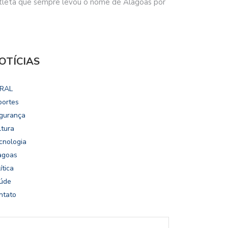
atleta que sempre levou o nome de Alagoas por
OTÍCIAS
RAL
portes
gurança
ltura
cnologia
agoas
ítica
úde
ntato