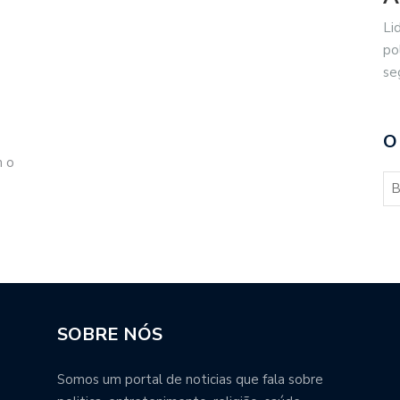
Li
po
se
O
m o
SOBRE NÓS
Somos um portal de noticias que fala sobre