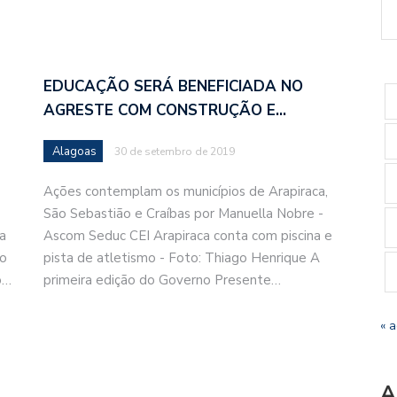
EDUCAÇÃO SERÁ BENEFICIADA NO
AGRESTE COM CONSTRUÇÃO E…
Alagoas
30 de setembro de 2019
Ações contemplam os municípios de Arapiraca,
São Sebastião e Craíbas por Manuella Nobre -
a
Ascom Seduc CEI Arapiraca conta com piscina e
no
pista de atletismo - Foto: Thiago Henrique A
o…
primeira edição do Governo Presente…
« 
A