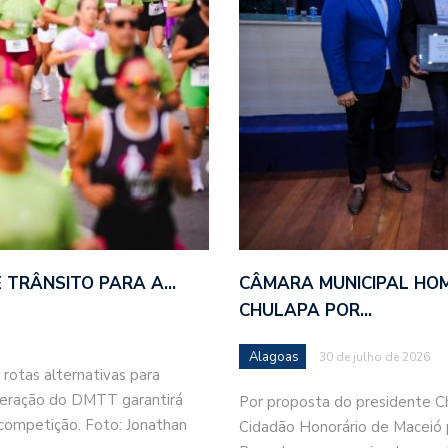
 TRÂNSITO PARA A…
CÂMARA MUNICIPAL HOM
CHULAPA POR…
Alagoas
30 de julho de 2026
rotas alternativas para
peração do DMTT garantirá
Por proposta do presidente Ch
 competição. Foto: Jonathan
Cidadão Honorário de Maceió