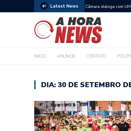
Latest News
filhos no Dia dos Pais
Câmara dialoga com UFA
Legislativo
INICIO
ANUNCIE
CONTATO
POLÍT
DIA:
30 DE SETEMBRO DE