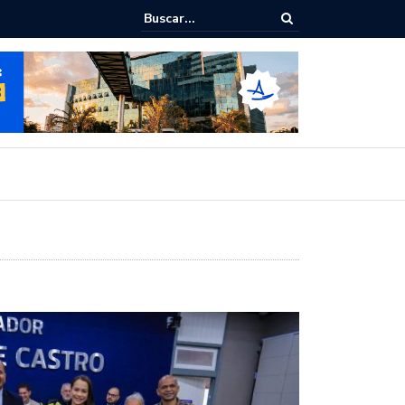
 Rodrigo Cunha empossa gestores escolares e sanciona jornada de 30 
fessores