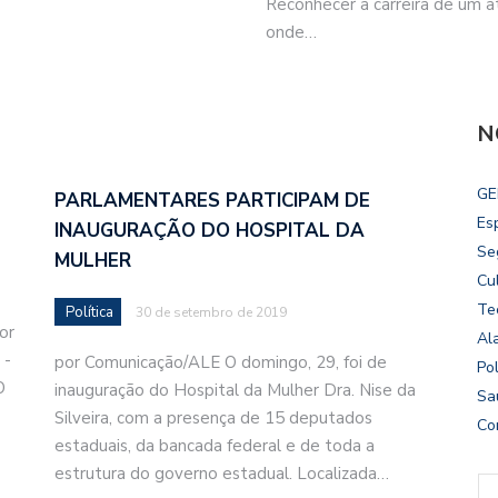
Reconhecer a carreira de um 
onde…
N
GE
PARLAMENTARES PARTICIPAM DE
Es
INAUGURAÇÃO DO HOSPITAL DA
Se
MULHER
Cu
Te
Política
30 de setembro de 2019
or
Al
 -
por Comunicação/ALE O domingo, 29, foi de
Pol
O
inauguração do Hospital da Mulher Dra. Nise da
Sa
Silveira, com a presença de 15 deputados
Co
estaduais, da bancada federal e de toda a
estrutura do governo estadual. Localizada…