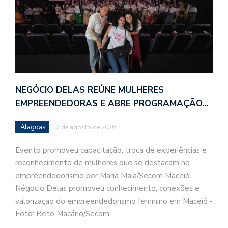
NEGÓCIO DELAS REÚNE MULHERES
EMPREENDEDORAS E ABRE PROGRAMAÇÃO…
Alagoas
2 de agosto de 2026
Evento promoveu capacitação, troca de experiências e
reconhecimento de mulheres que se destacam no
empreendedorismo por Maria Maia/Secom Maceió
Négocio Delas promoveu conhecimento, conexões e
valorização do empreendedorismo feminino em Maceió -
Foto: Beto Macário/Secom…