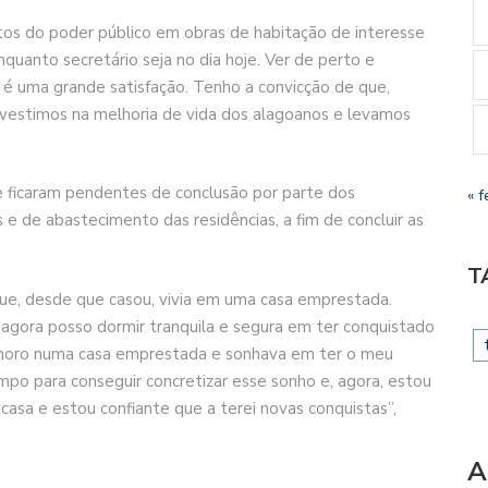
tos do poder público em obras de habitação de interesse
enquanto secretário seja no dia hoje. Ver de perto e
s é uma grande satisfação. Tenho a convicção de que,
nvestimos na melhoria de vida dos alagoanos e levamos
e ficaram pendentes de conclusão por parte dos
« f
s e de abastecimento das residências, a fim de concluir as
T
 que, desde que casou, vivia em uma casa emprestada.
e agora posso dormir tranquila e segura em ter conquistado
i moro numa casa emprestada e sonhava em ter o meu
empo para conseguir concretizar esse sonho e, agora, estou
asa e estou confiante que a terei novas conquistas”,
A