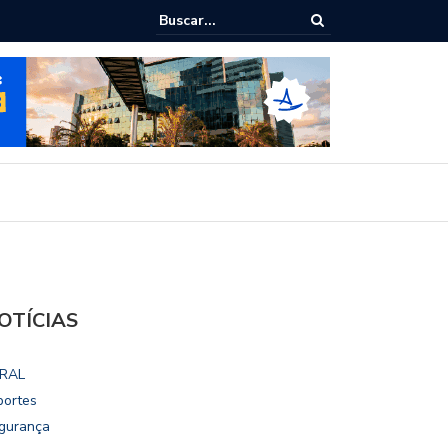
ho destaca potencial esportivo, turístico e econômico da Maratona
ional de Maceió
OTÍCIAS
RAL
portes
gurança