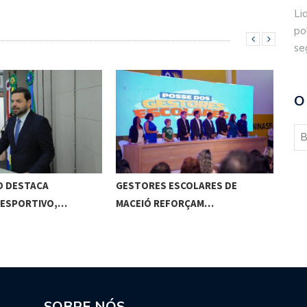
Li
po
se
O
O DESTACA
GESTORES ESCOLARES DE
CÂM
 ESPORTIVO,…
MACEIÓ REFORÇAM…
SOBRE NÓS