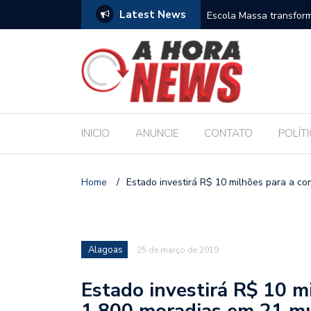
Latest News
es escolares e sanciona jornada de 30 horas
Escola Massa transform
pública de Maceió
INICIO
ANUNCIE
CONTATO
POLÍT
Home
/
Estado investirá R$ 10 milhões para a co
Alagoas
25 de março de 2019
Estado investirá R$ 10 m
1.800 moradias em 21 mu