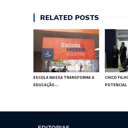
RELATED POSTS
O CUNHA
ESCOLA MASSA TRANSFORMA A
CHICO FILH
ES…
EDUCAÇÃO…
POTENCIAL
EDITORIAS