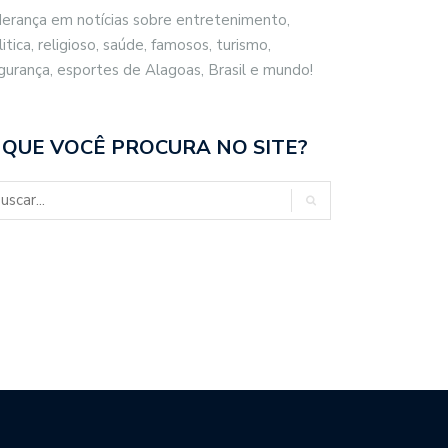
derança em notícias sobre entretenimento,
litica, religioso, saúde, famosos, turismo,
gurança, esportes de Alagoas, Brasil e mundo!
 QUE VOCÊ PROCURA NO SITE?
ARA DIALOGA COM UFAL E…
HOSPITAL DA CIDADE
ULTRAPASSA MARCA…