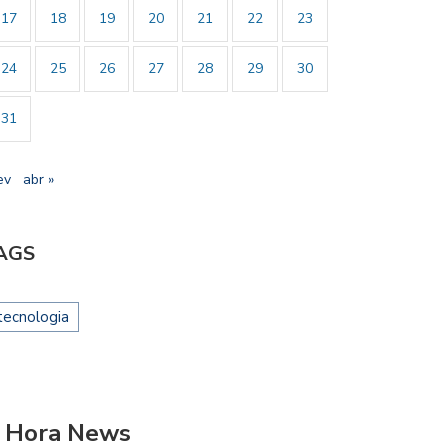
17
18
19
20
21
22
23
24
25
26
27
28
29
30
31
ev
abr »
AGS
tecnologia
 Hora News