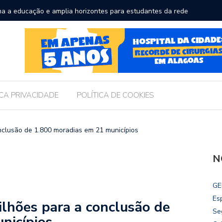
a a educação e amplia horizontes para estudantes da rede
Chico Fil
Internac
ICA PRIVACIDADE
POLÍTICA DE COOKIES
nclusão de 1.800 moradias em 21 municípios
N
GE
Es
ilhões para a conclusão de
Se
nicípios