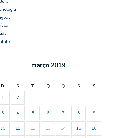
ltura
cnologia
agoas
ítica
úde
ntato
março 2019
D
S
T
Q
Q
S
S
1
2
3
4
5
6
7
8
9
10
11
12
13
14
15
16