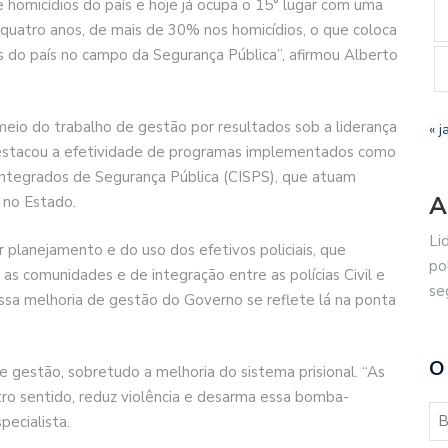
 homicídios do país e hoje já ocupa o 15° lugar com uma
s quatro anos, de mais de 30% nos homicídios, o que coloca
s do país no campo da Segurança Pública”, afirmou Alberto
eio do trabalho de gestão por resultados sob a liderança
« j
destacou a efetividade de programas implementados como
 Integrados de Segurança Pública (CISPS), que atuam
A
 no Estado.
Li
 planejamento e do uso dos efetivos policiais, que
po
s comunidades e de integração entre as polícias Civil e
se
, essa melhoria de gestão do Governo se reflete lá na ponta
O
 gestão, sobretudo a melhoria do sistema prisional. “As
o sentido, reduz violência e desarma essa bomba-
pecialista.