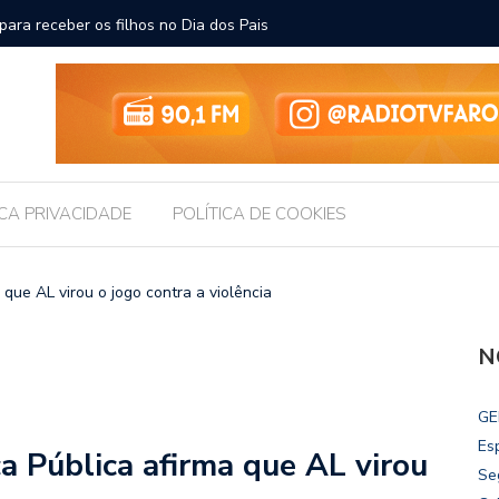
ara receber os filhos no Dia dos Pais
Câmara d
Legislati
ICA PRIVACIDADE
POLÍTICA DE COOKIES
que AL virou o jogo contra a violência
N
GE
Es
a Pública afirma que AL virou
Se