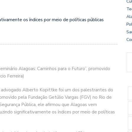
Cu
Te
Al
ativamente os índices por meio de políticas públicas
Pol
Sa
Co
Seminário Alagoas: Caminhos para o Futuro”, promovido
io Ferreira)
o advogado Alberto Kopittke foi um dos palestrantes do
romovido pela Fundação Getúlio Vargas (FGV) no Rio de
em Segurança Pública, ele afirmou que Alagoas vem
duzindo significativamente os índices por meio de políticas