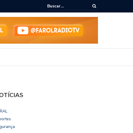
ialoga com UFAL e Faculdade de Coimbra sobre parcerias para Escola
vo
OTÍCIAS
RAL
portes
gurança