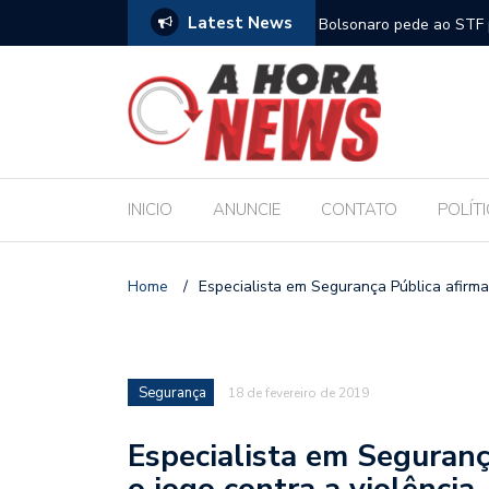
Latest News
m compromisso com a Educação durante posse
Bolsonaro pede ao STF p
INICIO
ANUNCIE
CONTATO
POLÍT
Home
/
Especialista em Segurança Pública afirma 
Segurança
18 de fevereiro de 2019
Especialista em Seguranç
o jogo contra a violência