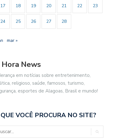
17
18
19
20
21
22
23
24
25
26
27
28
an
mar »
 Hora News
derança em notícias sobre entretenimento,
litica, religioso, saúde, famosos, turismo,
gurança, esportes de Alagoas, Brasil e mundo!
 QUE VOCÊ PROCURA NO SITE?