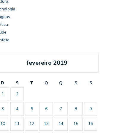
ltura
cnologia
agoas
ítica
úde
ntato
fevereiro 2019
D
S
T
Q
Q
S
S
1
2
3
4
5
6
7
8
9
10
11
12
13
14
15
16